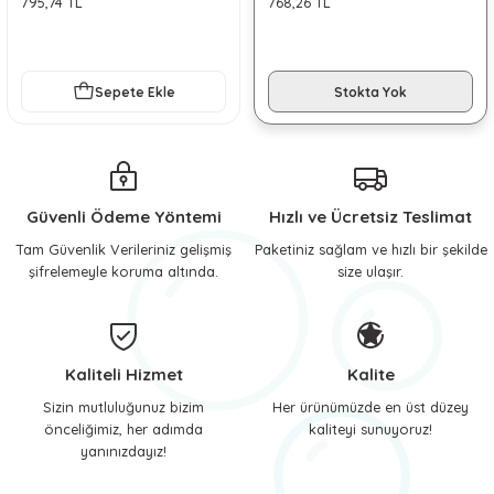
795,74 TL
768,26 TL
 ve Soğutucu Matlar
ünleri
ünleri
Sepete Ekle
Stokta Yok
e Aksesuarları
Güvenli Ödeme Yöntemi
Hızlı ve Ücretsiz Teslimat
Tam Güvenlik Verileriniz gelişmiş
Paketiniz sağlam ve hızlı bir şekilde
şifrelemeyle koruma altında.
size ulaşır.
Kaliteli Hizmet
Kalite
Sizin mutluluğunuz bizim
Her ürünümüzde en üst düzey
önceliğimiz, her adımda
kaliteyi sunuyoruz!
yanınızdayız!