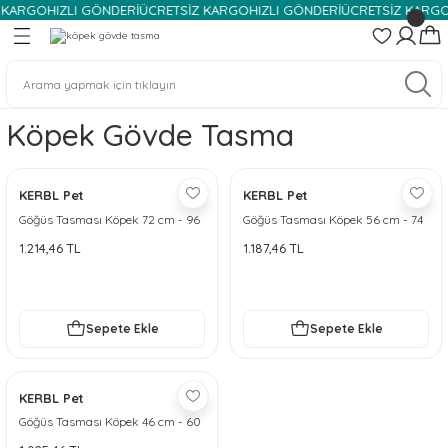
 KARGO
HIZLI GÖNDERİ
ÜCRETSİZ KARGO
HIZLI GÖNDERİ
ÜCRETSİZ KARGO
Geri Dön
Geri Dön
Geri Dön
emeleri
eleri
Köpek Mama Kabı ve Su Kabı
Köpek Tasmaları, Kayış ve Ağı
Köpek Şampuanı ve Temizlik Ü
Köpek Taşıma Ürünleri
Kedi Mama ve Su Kapları
Kedi Tasması
Kedi Tuvalet ve Temizlik Ürünl
Kedi Taşıma Ürünleri
Köpek Gövde Tasma
bı ve Su Kabı
u Kapları
Köpek Mama Kabı
Köpek Ağızlığı
Köpek Tuvaleti
Köpek Korumalık Seyahat Güvenliği
Kedi Su Kapları
Kedi Boyun Tasması
Kedi Temizlik Ürünleri
Kedi Kafesleri
arı
rı
hberi: Özellikler, Karakter ve Bakım
Köpek Su Kabı
Köpek Boyun Tasması
Köpek Kafesi
Kedi Mama Kapları
Kedi Göğüs Tasması
Kedi Tuvaletleri
Kedi Taşıma Çantaları
KERBL Pet
KERBL Pet
Göğüs Tasması Köpek 72 cm - 96
Göğüs Tasması Köpek 56 cm - 74
, Kayış ve Ağızlığı
 Tahtaları
Köpek Mama ve Su Otomatları
Köpek Göğüs Tasması
Köpek Taşıma Çantaları
Kedi Mama ve Su Otomatları
cm Siyah - XL
cm Siyah - L
1.214,46 TL
1.187,46 TL
 ve Temizlik Ürünleri
Köpek İz Takip ve Eğitim Kayışları
 Bakım Ürünleri
 Temizlik Ürünleri
Sepete Ekle
Sepete Ekle
emeleri
Bakım Ürünleri
KERBL Pet
Göğüs Tasması Köpek 46 cm - 60
rünleri
ri
cm Siyah - M