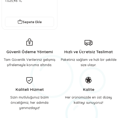
1.025,46 TL
 ve Soğutucu Matlar
ünleri
ünleri
Sepete Ekle
e Aksesuarları
Güvenli Ödeme Yöntemi
Hızlı ve Ücretsiz Teslimat
Tam Güvenlik Verileriniz gelişmiş
Paketiniz sağlam ve hızlı bir şekilde
şifrelemeyle koruma altında.
size ulaşır.
Kaliteli Hizmet
Kalite
Sizin mutluluğunuz bizim
Her ürünümüzde en üst düzey
önceliğimiz, her adımda
kaliteyi sunuyoruz!
yanınızdayız!