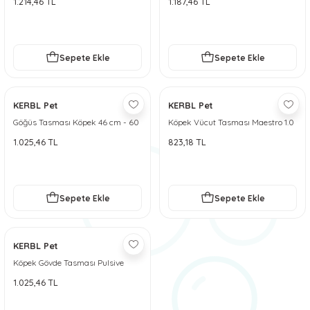
1.214,46 TL
1.187,46 TL
 ve Soğutucu Matlar
ünleri
ünleri
Sepete Ekle
Sepete Ekle
e Aksesuarları
KERBL Pet
KERBL Pet
Göğüs Tasması Köpek 46 cm - 60
Köpek Vücut Tasması Maestro 1.0
cm Siyah - M
1.025,46 TL
823,18 TL
Sepete Ekle
Sepete Ekle
KERBL Pet
Köpek Gövde Tasması Pulsive
Boyun 36-50cm - Göğüs 46-60cm
1.025,46 TL
- M