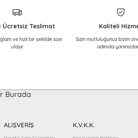
e Ücretsiz Teslimat
Kaliteli Hizm
ğlam ve hızlı bir şekilde size
Sizin mutluluğunuz bizim önc
ulaşır.
adımda yanınızday
ler Burada
ALIŞVERİŞ
K.V.K.K.
Mesafeli Satış Sözleşmesi
Kişisel Veriler Politikası