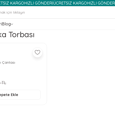
KARGO
HIZLI GÖNDERİ
ÜCRETSİZ KARGO
HIZLI GÖNDERİ
ÜCRE
i
Blog
a Torbası
ı Çantası
 TL
epete Ekle