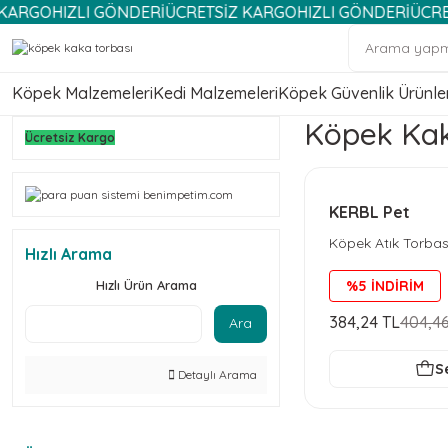
O
HIZLI GÖNDERİ
ÜCRETSİZ KARGO
HIZLI GÖNDERİ
ÜCRETSİZ 
Köpek Malzemeleri
Kedi Malzemeleri
Köpek Güvenlik Ürünler
Köpek Kak
Ücretsiz Kargo
KERBL Pet
Köpek Atık Torbas
Hızlı Arama
Hızlı Ürün Arama
%5 İNDİRİM
384,24 TL
404,46
Ara
S
Detaylı Arama