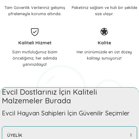
Tam Güvenlik Verileriniz gelişmiş
Paketiniz sağlam ve hızlı bir şekilde
 ve Soğutucu Matlar
ünleri
şifrelemeyle koruma altında.
size ulaşır.
ünleri
e Aksesuarları
Kaliteli Hizmet
Kalite
Sizin mutluluğunuz bizim
Her ürünümüzde en üst düzey
önceliğimiz, her adımda
kaliteyi sunuyoruz!
yanınızdayız!
Evcil Dostlarınız İçin Kaliteli
Malzemeler Burada
Evcil Hayvan Sahipleri İçin Güvenilir Seçimler
ÜYELİK