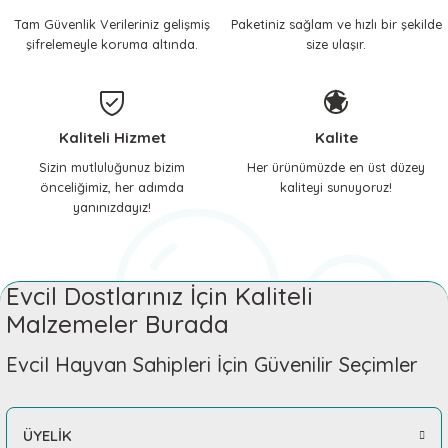
Tam Güvenlik Verileriniz gelişmiş
Paketiniz sağlam ve hızlı bir şekilde
 ve Soğutucu Matlar
ünleri
şifrelemeyle koruma altında.
size ulaşır.
ünleri
e Aksesuarları
Kaliteli Hizmet
Kalite
Sizin mutluluğunuz bizim
Her ürünümüzde en üst düzey
önceliğimiz, her adımda
kaliteyi sunuyoruz!
yanınızdayız!
Evcil Dostlarınız İçin Kaliteli
Malzemeler Burada
Evcil Hayvan Sahipleri İçin Güvenilir Seçimler
ÜYELİK