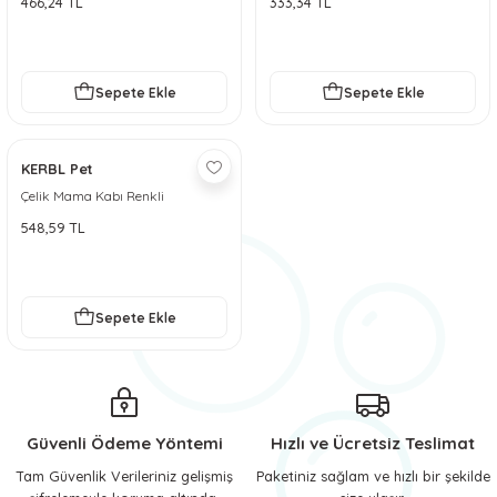
466,24 TL
333,34 TL
 ve Soğutucu Matlar
ünleri
ünleri
Sepete Ekle
Sepete Ekle
e Aksesuarları
KERBL Pet
Çelik Mama Kabı Renkli
548,59 TL
Sepete Ekle
Güvenli Ödeme Yöntemi
Hızlı ve Ücretsiz Teslimat
Tam Güvenlik Verileriniz gelişmiş
Paketiniz sağlam ve hızlı bir şekilde