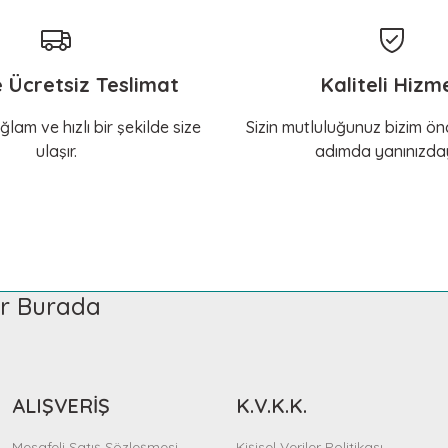
e Ücretsiz Teslimat
Kaliteli Hizm
ğlam ve hızlı bir şekilde size
Sizin mutluluğunuz bizim önc
ulaşır.
adımda yanınızday
ler Burada
ALIŞVERİŞ
K.V.K.K.
Mesafeli Satış Sözleşmesi
Kişisel Veriler Politikası