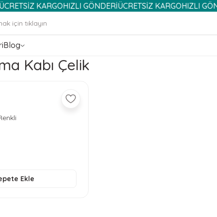
SİZ KARGO
HIZLI GÖNDERİ
ÜCRETSİZ KARGO
HIZLI GÖNDERİ
i
Blog
a Kabı Çelik
enkli
epete Ekle