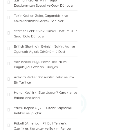
Sarman Kediler: Altın Tüylü
Dostlarımızın Sosyal ve Obur Dünyası
Tekir Kediler: Zeka, Dayanıklılık ve
Sokaklarımızın Gerçek Sahipleri
Scottish Fold: Kıvrık Kulaklı Dostumuzun
Sevgi Dolu Dünyası
British Shorthair: Evinizin Sakin, Asil ve
Oyuncak Ayıcık Görünümlü Dost
Van Kedisi: Suyu Seven Tek Irk ve
Büyüleyici Gözlerin Hikayesi
Ankara Kedisi: Saf Asalet, Zeka ve Köklü
Bir Tarihçe
Hangi Kedi Irkı Size Uygun? Karakter ve
Bakım Analizleri
Yavru Köpek Uyku Düzeni: Kapsamlı
Rehber ve İpuçları
Pitbull (American Pit Bull Terrier):
Özellikler, Karakter ve Bakım Rehberi