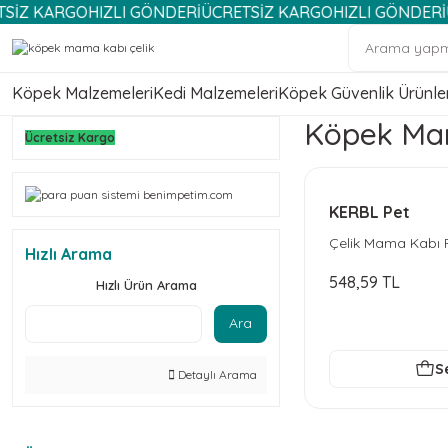
KARGO
HIZLI GÖNDERİ
ÜCRETSİZ KARGO
HIZLI GÖNDERİ
ÜCRET
Köpek Malzemeleri
Kedi Malzemeleri
Köpek Güvenlik Ürünler
Köpek Mam
Ücretsiz Kargo
KERBL Pet
Çelik Mama Kabı R
Hızlı Arama
548,59 TL
Hızlı Ürün Arama
Ara
S
Detaylı Arama