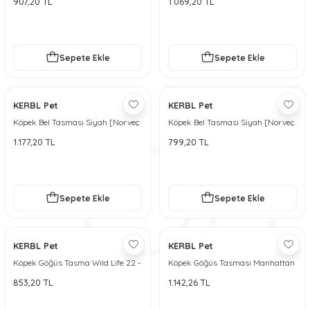
907,20 TL
1.069,20 TL
 ve Soğutucu Matlar
ünleri
ünleri
Sepete Ekle
Sepete Ekle
e Aksesuarları
KERBL Pet
KERBL Pet
Köpek Bel Tasması Siyah [Norveç
Köpek Bel Tasması Siyah [Norveç
Tipi] 80 - 100 cm - XL
Tipi] 60 - 75 cm - S
1.177,20 TL
799,20 TL
Sepete Ekle
Sepete Ekle
KERBL Pet
KERBL Pet
Köpek Göğüs Tasma Wild Life 22 -
Köpek Göğüs Tasması Manhattan
45 cm S
853,20 TL
1.142,26 TL