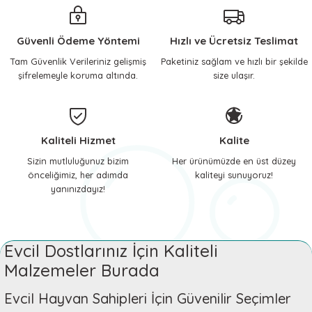
 ve Soğutucu Matlar
ünleri
Güvenli Ödeme Yöntemi
Hızlı ve Ücretsiz Teslimat
ünleri
Tam Güvenlik Verileriniz gelişmiş
Paketiniz sağlam ve hızlı bir şekilde
şifrelemeyle koruma altında.
size ulaşır.
e Aksesuarları
Kaliteli Hizmet
Kalite
Sizin mutluluğunuz bizim
Her ürünümüzde en üst düzey
önceliğimiz, her adımda
kaliteyi sunuyoruz!
yanınızdayız!
Evcil Dostlarınız İçin Kaliteli
Malzemeler Burada
Evcil Hayvan Sahipleri İçin Güvenilir Seçimler