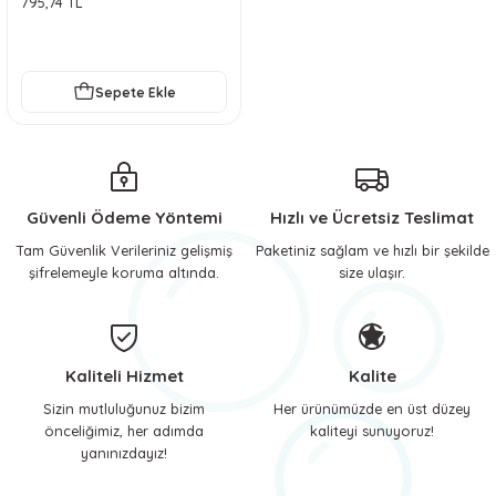
795,74 TL
 ve Soğutucu Matlar
ünleri
ünleri
Sepete Ekle
e Aksesuarları
Güvenli Ödeme Yöntemi
Hızlı ve Ücretsiz Teslimat
Tam Güvenlik Verileriniz gelişmiş
Paketiniz sağlam ve hızlı bir şekilde
şifrelemeyle koruma altında.
size ulaşır.
Kaliteli Hizmet
Kalite
Sizin mutluluğunuz bizim
Her ürünümüzde en üst düzey
önceliğimiz, her adımda
kaliteyi sunuyoruz!
yanınızdayız!