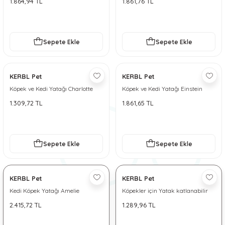
1.864,94 TL
1.861,76 TL
 ve Soğutucu Matlar
ünleri
ünleri
Sepete Ekle
Sepete Ekle
e Aksesuarları
KERBL Pet
KERBL Pet
Köpek ve Kedi Yatağı Charlotte
Köpek ve Kedi Yatağı Einstein
1.309,72 TL
1.861,65 TL
Sepete Ekle
Sepete Ekle
KERBL Pet
KERBL Pet
Kedi Köpek Yatağı Amelie
Köpekler için Yatak katlanabilir
2.415,72 TL
1.289,96 TL