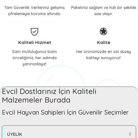
Tam Güvenlik Verileriniz gelişmiş
Paketiniz sağlam ve hızlı bir şekilde
 ve Soğutucu Matlar
ünleri
şifrelemeyle koruma altında.
size ulaşır.
ünleri
e Aksesuarları
Kaliteli Hizmet
Kalite
Sizin mutluluğunuz bizim
Her ürünümüzde en üst düzey
önceliğimiz, her adımda
kaliteyi sunuyoruz!
yanınızdayız!
Evcil Dostlarınız İçin Kaliteli
Malzemeler Burada
Evcil Hayvan Sahipleri İçin Güvenilir Seçimler
ÜYELİK