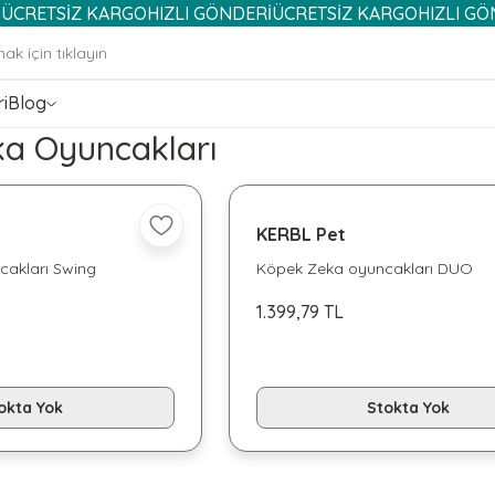
TSİZ KARGO
HIZLI GÖNDERİ
ÜCRETSİZ KARGO
HIZLI GÖNDERİ
i
Blog
a Oyuncakları
KERBL Pet
akları Swing
Köpek Zeka oyuncakları DUO
1.399,79 TL
okta Yok
Stokta Yok