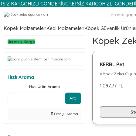
KARGO
HIZLI GÖNDERİ
ÜCRETSİZ KARGO
HIZLI GÖNDERİ
ÜCRE
Köpek Malzemeleri
Kedi Malzemeleri
Köpek Güvenlik Ürünler
Köpek Zek
Ücretsiz Kargo
KERBL Pet
Köpek Zeka Oyunc
Hızlı Arama
1.097,77 TL
Hızlı Ürün Arama
Ara
St
Detaylı Arama