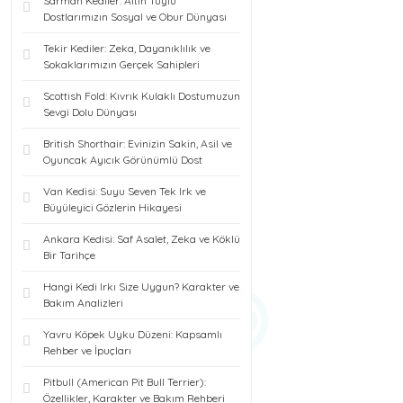
Sarman Kediler: Altın Tüylü
Dostlarımızın Sosyal ve Obur Dünyası
Tekir Kediler: Zeka, Dayanıklılık ve
Sokaklarımızın Gerçek Sahipleri
Scottish Fold: Kıvrık Kulaklı Dostumuzun
Sevgi Dolu Dünyası
British Shorthair: Evinizin Sakin, Asil ve
Oyuncak Ayıcık Görünümlü Dost
Van Kedisi: Suyu Seven Tek Irk ve
Büyüleyici Gözlerin Hikayesi
Ankara Kedisi: Saf Asalet, Zeka ve Köklü
Bir Tarihçe
Hangi Kedi Irkı Size Uygun? Karakter ve
Bakım Analizleri
Yavru Köpek Uyku Düzeni: Kapsamlı
Rehber ve İpuçları
Pitbull (American Pit Bull Terrier):
Özellikler, Karakter ve Bakım Rehberi