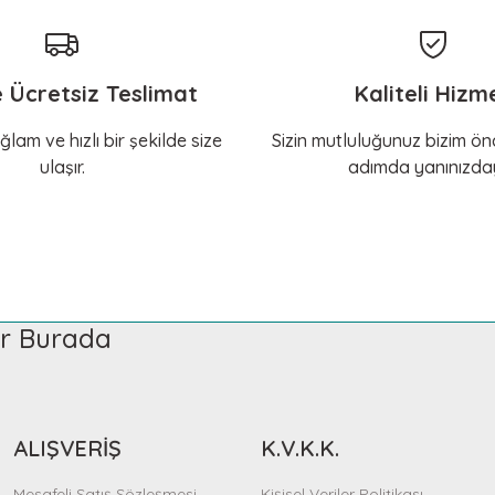
e Ücretsiz Teslimat
Kaliteli Hizm
ğlam ve hızlı bir şekilde size
Sizin mutluluğunuz bizim önc
ulaşır.
adımda yanınızday
ler Burada
ALIŞVERİŞ
K.V.K.K.
Mesafeli Satış Sözleşmesi
Kişisel Veriler Politikası