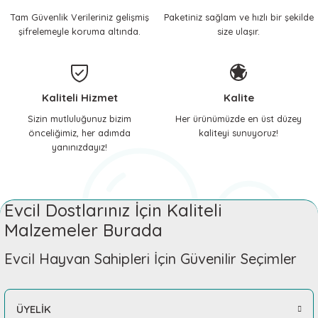
Tam Güvenlik Verileriniz gelişmiş
Paketiniz sağlam ve hızlı bir şekilde
 ve Soğutucu Matlar
ünleri
şifrelemeyle koruma altında.
size ulaşır.
ünleri
e Aksesuarları
Kaliteli Hizmet
Kalite
Sizin mutluluğunuz bizim
Her ürünümüzde en üst düzey
önceliğimiz, her adımda
kaliteyi sunuyoruz!
yanınızdayız!
Evcil Dostlarınız İçin Kaliteli
Malzemeler Burada
Evcil Hayvan Sahipleri İçin Güvenilir Seçimler
ÜYELİK