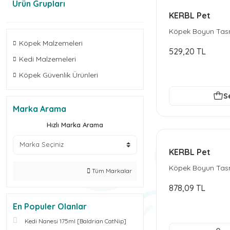
Ürün Grupları
KERBL Pet
Köpek Boyun Tasma
cm
Köpek Malzemeleri
529,20 TL
Kedi Malzemeleri
Köpek Güvenlik Ürünleri
S
Marka Arama
Hızlı Marka Arama
KERBL Pet
Köpek Boyun Tasm
Tüm Markalar
cm - Siyah
878,09 TL
En Populer Olanlar
Kedi Nanesi 175ml [Baldrian CatNip]