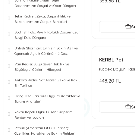
355,86 TL
Sarman Kediler: Altın Tüylü
Dostlarımızın Sosyal ve Obur Dünyası
Tekir Kediler: Zeka, Dayanıklılık ve
Sokaklarımızın Gerçek Sahipleri
S
Scottish Fold: Kıvrık Kulaklı Dostumuzun
Sevgi Dolu Dünyası
British Shorthair: Evinizin Sakin, Asil ve
Oyuncak Ayıcık Görünümlü Dost
KERBL Pet
Van Kedisi: Suyu Seven Tek Irk ve
Köpek Boyun Tasma
Büyüleyici Gözlerin Hikayesi
cm
Ankara Kedisi: Saf Asalet, Zeka ve Köklü
448,20 TL
Bir Tarihçe
Hangi Kedi Irkı Size Uygun? Karakter ve
Bakım Analizleri
S
Yavru Köpek Uyku Düzeni: Kapsamlı
Rehber ve İpuçları
Pitbull (American Pit Bull Terrier):
Özellikler, Karakter ve Bakım Rehberi