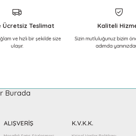
e Ücretsiz Teslimat
Kaliteli Hizm
ğlam ve hızlı bir şekilde size
Sizin mutluluğunuz bizim önc
ulaşır.
adımda yanınızday
ler Burada
ALIŞVERİŞ
K.V.K.K.
Mesafeli Satış Sözleşmesi
Kişisel Veriler Politikası