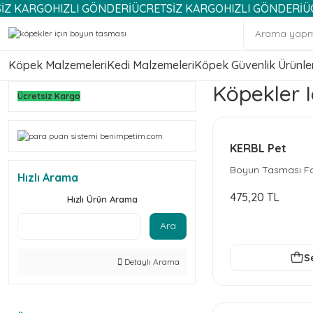
RGO
HIZLI GÖNDERİ
ÜCRETSİZ KARGO
HIZLI GÖNDERİ
ÜCRETS
Köpek Malzemeleri
Kedi Malzemeleri
Köpek Güvenlik Ürünler
Köpekler 
Ücretsiz Kargo
KERBL Pet
Boyun Tasması Fo
Hızlı Arama
475,20 TL
Hızlı Ürün Arama
Ara
S
Detaylı Arama