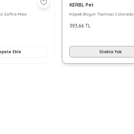
KERBL Pet
i Softra Mavi
Köpek Boyun Tasması Colorado
35 - 55 cm
393,66 TL
epete Ekle
Stokta Yok