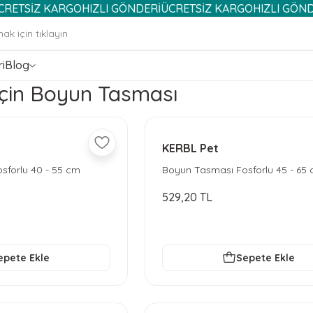
İZ KARGO
HIZLI GÖNDERİ
ÜCRETSİZ KARGO
HIZLI GÖNDERİ
ÜC
i
Blog
Için Boyun Tasması
KERBL Pet
sforlu 40 - 55 cm
Boyun Tasması Fosforlu 45 - 65
529,20 TL
epete Ekle
Sepete Ekle