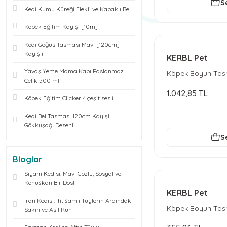
S
Kedi Kumu Küreği Elekli ve Kapaklı Bej
Köpek Eğitim Kayışı [10m]
Kedi Göğüs Tasması Mavi [120cm]
Kayışlı
KERBL Pet
Yavaş Yeme Mama Kabı Paslanmaz
Köpek Boyun Tasm
Çelik 500 ml
cm - Kırmızı
1.042,85 TL
Köpek Eğitim Clicker 4 çeşit sesli
Kedi Bel Tasması 120cm Kayışlı
Gökkuşağı Desenli
S
Bloglar
Siyam Kedisi: Mavi Gözlü, Sosyal ve
Konuşkan Bir Dost
KERBL Pet
İran Kedisi: İhtişamlı Tüylerin Ardındaki
Köpek Boyun Tas
Sakin ve Asil Ruh
25-35 cm