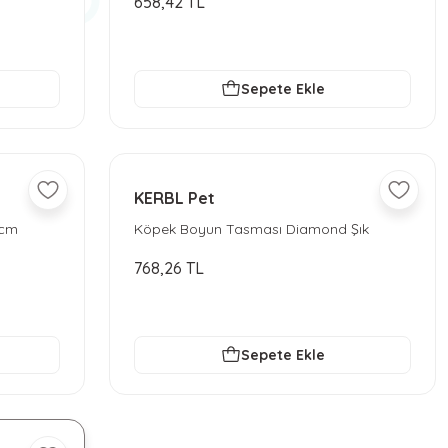
658,42 TL
Sepete Ekle
KERBL Pet
 cm
Köpek Boyun Tasması Diamond Şık
Tasma
768,26 TL
Sepete Ekle