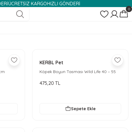
RETSİZ KARGO
HIZLI GÖNDERİ
0
KERBL Pet
 cm
Köpek Boyun Tasması Wild Life 40 – 55
cm
475,20 TL
Sepete Ekle