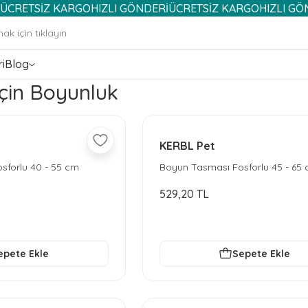
TSİZ KARGO
HIZLI GÖNDERİ
ÜCRETSİZ KARGO
HIZLI GÖNDERİ
i
Blog
çin Boyunluk
KERBL Pet
sforlu 40 - 55 cm
Boyun Tasması Fosforlu 45 - 65
529,20 TL
epete Ekle
Sepete Ekle