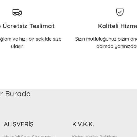
e Ücretsiz Teslimat
Kaliteli Hizm
ğlam ve hızlı bir şekilde size
Sizin mutluluğunuz bizim önc
ulaşır.
adımda yanınızday
ler Burada
ALIŞVERİŞ
K.V.K.K.
Mesafeli Satış Sözleşmesi
Kişisel Veriler Politikası