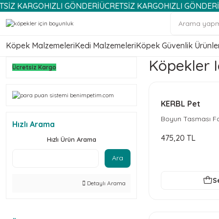
KARGO
HIZLI GÖNDERİ
ÜCRETSİZ KARGO
HIZLI GÖNDERİ
ÜCRE
Köpek Malzemeleri
Kedi Malzemeleri
Köpek Güvenlik Ürünler
Köpekler I
Ücretsiz Kargo
KERBL Pet
Boyun Tasması Fo
Hızlı Arama
475,20 TL
Hızlı Ürün Arama
Ara
S
Detaylı Arama