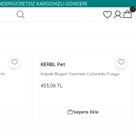
ÜCRETSİZ KARGO
HIZLI GÖNDERİ
KERBL Pet
 cm
Köpek Boyun Tasması Colorado Fusya
40 - 65 cm
453,06 TL
Sepete Ekle