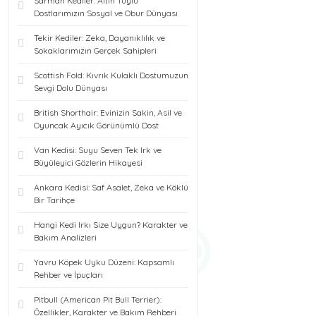
Sarman Kediler: Altın Tüylü
Dostlarımızın Sosyal ve Obur Dünyası
Tekir Kediler: Zeka, Dayanıklılık ve
Sokaklarımızın Gerçek Sahipleri
Scottish Fold: Kıvrık Kulaklı Dostumuzun
Sevgi Dolu Dünyası
British Shorthair: Evinizin Sakin, Asil ve
Oyuncak Ayıcık Görünümlü Dost
Van Kedisi: Suyu Seven Tek Irk ve
Büyüleyici Gözlerin Hikayesi
Ankara Kedisi: Saf Asalet, Zeka ve Köklü
Bir Tarihçe
Hangi Kedi Irkı Size Uygun? Karakter ve
Bakım Analizleri
Yavru Köpek Uyku Düzeni: Kapsamlı
Rehber ve İpuçları
Pitbull (American Pit Bull Terrier):
Özellikler, Karakter ve Bakım Rehberi