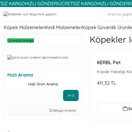
KARGO
HIZLI GÖNDERİ
ÜCRETSİZ KARGO
HIZLI GÖNDERİ
ÜCRET
Köpek Malzemeleri
Kedi Malzemeleri
Köpek Güvenlik Ürünler
Köpekler 
Ücretsiz Kargo
KERBL Pet
Köpek Yakalığı Ked
Hızlı Arama
411,32 TL
Hızlı Ürün Arama
Ara
S
Detaylı Arama