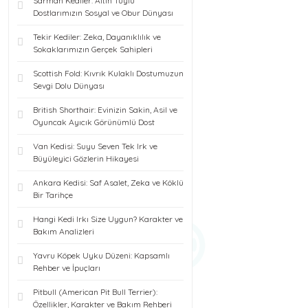
Sarman Kediler: Altın Tüylü
Dostlarımızın Sosyal ve Obur Dünyası
Tekir Kediler: Zeka, Dayanıklılık ve
Sokaklarımızın Gerçek Sahipleri
Scottish Fold: Kıvrık Kulaklı Dostumuzun
Sevgi Dolu Dünyası
British Shorthair: Evinizin Sakin, Asil ve
Oyuncak Ayıcık Görünümlü Dost
Van Kedisi: Suyu Seven Tek Irk ve
Büyüleyici Gözlerin Hikayesi
Ankara Kedisi: Saf Asalet, Zeka ve Köklü
Bir Tarihçe
Hangi Kedi Irkı Size Uygun? Karakter ve
Bakım Analizleri
Yavru Köpek Uyku Düzeni: Kapsamlı
Rehber ve İpuçları
Pitbull (American Pit Bull Terrier):
Özellikler, Karakter ve Bakım Rehberi