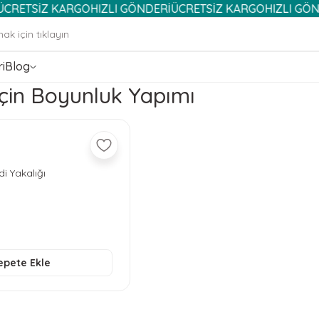
SİZ KARGO
HIZLI GÖNDERİ
ÜCRETSİZ KARGO
HIZLI GÖNDERİ
Ü
i
Blog
Için Boyunluk Yapımı
i Yakalığı
epete Ekle