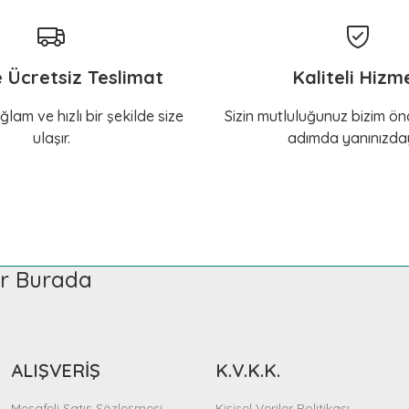
e Ücretsiz Teslimat
Kaliteli Hizm
ğlam ve hızlı bir şekilde size
Sizin mutluluğunuz bizim önc
ulaşır.
adımda yanınızday
ler Burada
ALIŞVERİŞ
K.V.K.K.
Mesafeli Satış Sözleşmesi
Kişisel Veriler Politikası