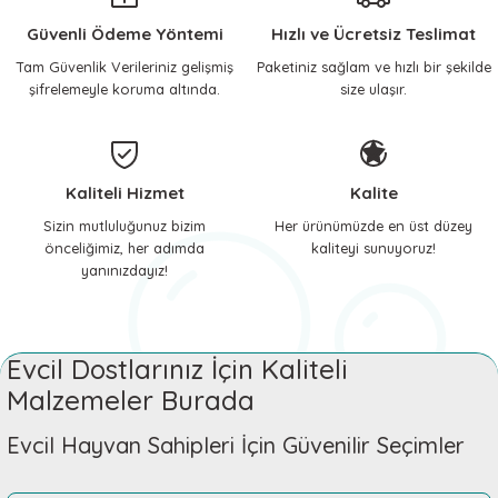
 ve Soğutucu Matlar
ünleri
Güvenli Ödeme Yöntemi
Hızlı ve Ücretsiz Teslimat
Tam Güvenlik Verileriniz gelişmiş
Paketiniz sağlam ve hızlı bir şekilde
ünleri
şifrelemeyle koruma altında.
size ulaşır.
e Aksesuarları
Kaliteli Hizmet
Kalite
Sizin mutluluğunuz bizim
Her ürünümüzde en üst düzey
önceliğimiz, her adımda
kaliteyi sunuyoruz!
yanınızdayız!
Evcil Dostlarınız İçin Kaliteli
Malzemeler Burada
Evcil Hayvan Sahipleri İçin Güvenilir Seçimler