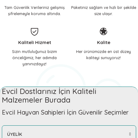
Tam Güvenlik Verileriniz gelişmiş
Paketiniz sağlam ve hızlı bir şekilde
 ve Soğutucu Matlar
ünleri
şifrelemeyle koruma altında.
size ulaşır.
ünleri
e Aksesuarları
Kaliteli Hizmet
Kalite
Sizin mutluluğunuz bizim
Her ürünümüzde en üst düzey
önceliğimiz, her adımda
kaliteyi sunuyoruz!
yanınızdayız!
Evcil Dostlarınız İçin Kaliteli
Malzemeler Burada
Evcil Hayvan Sahipleri İçin Güvenilir Seçimler
ÜYELİK