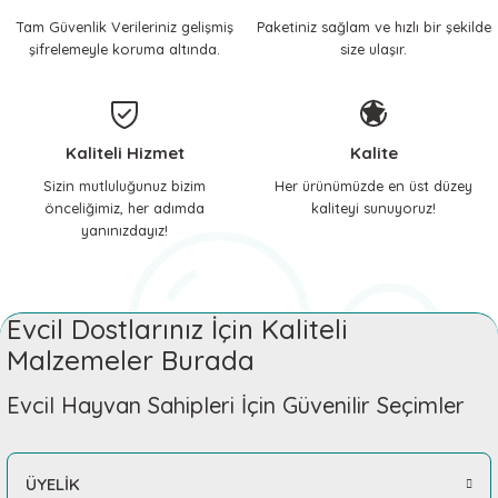
Tam Güvenlik Verileriniz gelişmiş
Paketiniz sağlam ve hızlı bir şekilde
 ve Soğutucu Matlar
ünleri
şifrelemeyle koruma altında.
size ulaşır.
ünleri
e Aksesuarları
Kaliteli Hizmet
Kalite
Sizin mutluluğunuz bizim
Her ürünümüzde en üst düzey
önceliğimiz, her adımda
kaliteyi sunuyoruz!
yanınızdayız!
Evcil Dostlarınız İçin Kaliteli
Malzemeler Burada
Evcil Hayvan Sahipleri İçin Güvenilir Seçimler
ÜYELİK