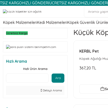
KARGO
HIZLI GÖNDERİ
ÜCRETSİZ KARGO
HIZLI GÖNDERİ
ÜCRE
Köpek Malzemeleri
Kedi Malzemeleri
Köpek Güvenlik Ürünler
Küçük Köpe
Ücretsiz Kargo
KERBL Pet
Köpek Ağızlığı Mu
Hızlı Arama
367,20 TL
Hızlı Ürün Arama
Ara
S
Detaylı Arama