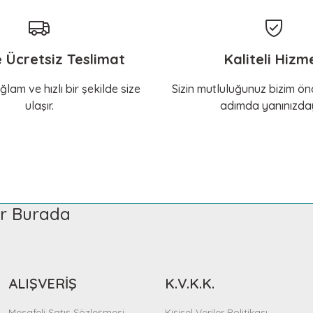
e Ücretsiz Teslimat
Kaliteli Hizm
ğlam ve hızlı bir şekilde size
Sizin mutluluğunuz bizim önc
ulaşır.
adımda yanınızday
ler Burada
ALIŞVERİŞ
K.V.K.K.
Mesafeli Satış Sözleşmesi
Kişisel Veriler Politikası