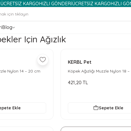
TSİZ KARGO
HIZLI GÖNDERİ
ÜCRETSİZ KARGO
HIZLI GÖNDERİ
i
Blog
kler Için Ağızlık
KERBL Pet
zzle Nylon 14 – 20 cm
Köpek Ağızlığı Muzzle Nylon 18 –
421,20 TL
epete Ekle
Sepete Ekle