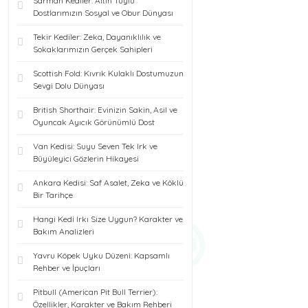
Sarman Kediler: Altın Tüylü
Dostlarımızın Sosyal ve Obur Dünyası
Tekir Kediler: Zeka, Dayanıklılık ve
Sokaklarımızın Gerçek Sahipleri
Scottish Fold: Kıvrık Kulaklı Dostumuzun
Sevgi Dolu Dünyası
British Shorthair: Evinizin Sakin, Asil ve
Oyuncak Ayıcık Görünümlü Dost
Van Kedisi: Suyu Seven Tek Irk ve
Büyüleyici Gözlerin Hikayesi
Ankara Kedisi: Saf Asalet, Zeka ve Köklü
Bir Tarihçe
Hangi Kedi Irkı Size Uygun? Karakter ve
Bakım Analizleri
Yavru Köpek Uyku Düzeni: Kapsamlı
Rehber ve İpuçları
Pitbull (American Pit Bull Terrier):
Özellikler, Karakter ve Bakım Rehberi