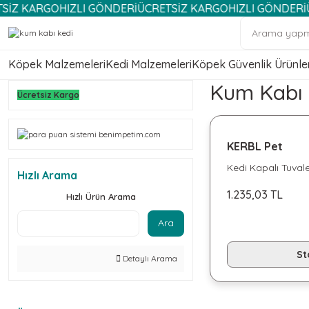
KARGO
HIZLI GÖNDERİ
ÜCRETSİZ KARGO
HIZLI GÖNDERİ
ÜCRET
Köpek Malzemeleri
Kedi Malzemeleri
Köpek Güvenlik Ürünler
Kum Kabı 
Ücretsiz Kargo
KERBL Pet
Kedi Kapalı Tuvale
Hızlı Arama
1.235,03 TL
Hızlı Ürün Arama
Ara
St
Detaylı Arama