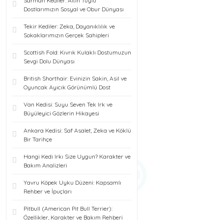
Sarman Kediler: Altın Tüylü
Dostlarımızın Sosyal ve Obur Dünyası
Tekir Kediler: Zeka, Dayanıklılık ve
Sokaklarımızın Gerçek Sahipleri
Scottish Fold: Kıvrık Kulaklı Dostumuzun
Sevgi Dolu Dünyası
British Shorthair: Evinizin Sakin, Asil ve
Oyuncak Ayıcık Görünümlü Dost
Van Kedisi: Suyu Seven Tek Irk ve
Büyüleyici Gözlerin Hikayesi
Ankara Kedisi: Saf Asalet, Zeka ve Köklü
Bir Tarihçe
Hangi Kedi Irkı Size Uygun? Karakter ve
Bakım Analizleri
Yavru Köpek Uyku Düzeni: Kapsamlı
Rehber ve İpuçları
Pitbull (American Pit Bull Terrier):
Özellikler, Karakter ve Bakım Rehberi