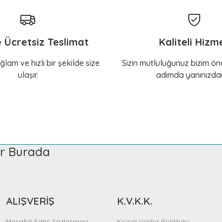
e Ücretsiz Teslimat
Kaliteli Hizm
ğlam ve hızlı bir şekilde size
Sizin mutluluğunuz bizim önc
ulaşır.
adımda yanınızday
ler Burada
ALIŞVERİŞ
K.V.K.K.
Mesafeli Satış Sözleşmesi
Kişisel Veriler Politikası