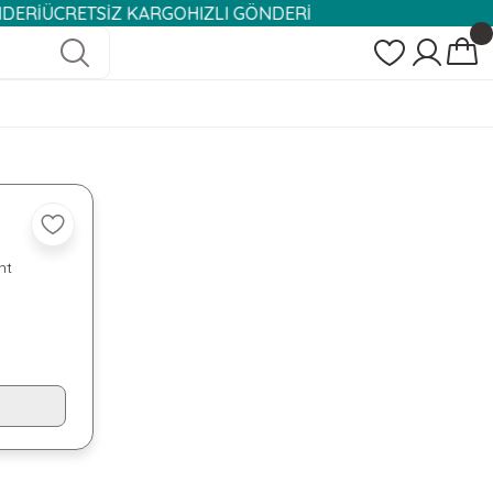
ÜCRETSİZ KARGO
HIZLI GÖNDERİ
nt