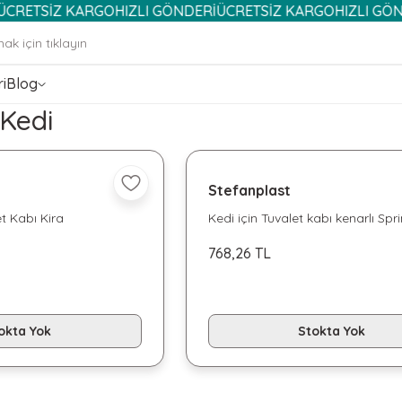
SİZ KARGO
HIZLI GÖNDERİ
ÜCRETSİZ KARGO
HIZLI GÖNDERİ
i
Blog
Kedi
Stefanplast
t Kabı Kira
Kedi için Tuvalet kabı kenarlı Spri
768,26 TL
okta Yok
Stokta Yok