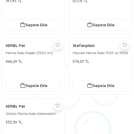
351,43 TL
521,15 TL
 ve Soğutucu Matlar
ünleri
ünleri
Sepete Ekle
Sepete Ekle
e Aksesuarları
KERBL Pet
Stefanplast
Mama Kabı Köpek [1500 ml]
Hazneli Mama Kabı 1500 ve 3500
ml
466,24 TL
576,07 TL
Sepete Ekle
Sepete Ekle
KERBL Pet
Silikon Mama Kabı Katlanabilir
[500ml, 1000ml]
333,34 TL