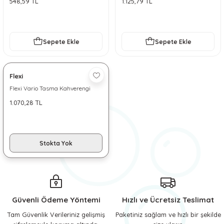
548,59 TL
1.125,79 TL
 ve Soğutucu Matlar
ünleri
ünleri
Sepete Ekle
Sepete Ekle
e Aksesuarları
Flexi
Flexi Vario Tasma Kahverengi
1.070,28 TL
Stokta Yok
Güvenli Ödeme Yöntemi
Hızlı ve Ücretsiz Teslimat
Tam Güvenlik Verileriniz gelişmiş
Paketiniz sağlam ve hızlı bir şekilde