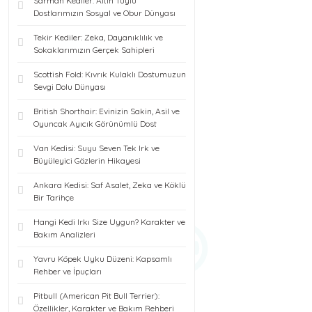
Sarman Kediler: Altın Tüylü
Dostlarımızın Sosyal ve Obur Dünyası
Tekir Kediler: Zeka, Dayanıklılık ve
Sokaklarımızın Gerçek Sahipleri
Scottish Fold: Kıvrık Kulaklı Dostumuzun
Sevgi Dolu Dünyası
British Shorthair: Evinizin Sakin, Asil ve
Oyuncak Ayıcık Görünümlü Dost
Van Kedisi: Suyu Seven Tek Irk ve
Büyüleyici Gözlerin Hikayesi
Ankara Kedisi: Saf Asalet, Zeka ve Köklü
Bir Tarihçe
Hangi Kedi Irkı Size Uygun? Karakter ve
Bakım Analizleri
Yavru Köpek Uyku Düzeni: Kapsamlı
Rehber ve İpuçları
Pitbull (American Pit Bull Terrier):
Özellikler, Karakter ve Bakım Rehberi