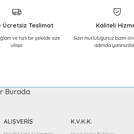
e Ücretsiz Teslimat
Kaliteli Hizm
ğlam ve hızlı bir şekilde size
Sizin mutluluğunuz bizim önc
ulaşır.
adımda yanınızday
ler Burada
ALIŞVERİŞ
K.V.K.K.
Mesafeli Satış Sözleşmesi
Kişisel Veriler Politikası