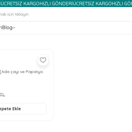
TSİZ KARGO
HIZLI GÖNDERİ
ÜCRETSİZ KARGO
HIZLI GÖNDERİ
i
Blog
 [Ada çayı ve Papatya
 TL
epete Ekle