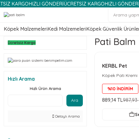
KARGO
HIZLI GÖNDERİ
ÜCRETSİZ KARGO
HIZLI GÖNDERİ
ÜCRE
Köpek Malzemeleri
Kedi Malzemeleri
Köpek Güvenlik Ürünler
Pati Balm
Ücretsiz Kargo
KERBL Pet
Köpek Pati Kremi
Hızlı Arama
özlü 100ml]
Hızlı Ürün Arama
%10 İNDİRİM
889,14 TL
987,93
Ara
S
Detaylı Arama