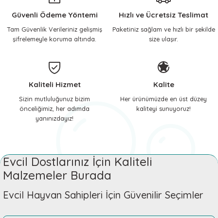
 ve Soğutucu Matlar
ünleri
Güvenli Ödeme Yöntemi
Hızlı ve Ücretsiz Teslimat
Tam Güvenlik Verileriniz gelişmiş
Paketiniz sağlam ve hızlı bir şekilde
ünleri
şifrelemeyle koruma altında.
size ulaşır.
e Aksesuarları
Kaliteli Hizmet
Kalite
Sizin mutluluğunuz bizim
Her ürünümüzde en üst düzey
önceliğimiz, her adımda
kaliteyi sunuyoruz!
yanınızdayız!
Evcil Dostlarınız İçin Kaliteli
Malzemeler Burada
Evcil Hayvan Sahipleri İçin Güvenilir Seçimler