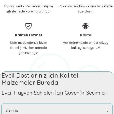
Tam Güvenlik Verileriniz gelişmiş
Paketiniz sağlam ve hızlı bir şekilde
 ve Soğutucu Matlar
ünleri
şifrelemeyle koruma altında.
size ulaşır.
ünleri
e Aksesuarları
Kaliteli Hizmet
Kalite
Sizin mutluluğunuz bizim
Her ürünümüzde en üst düzey
önceliğimiz, her adımda
kaliteyi sunuyoruz!
yanınızdayız!
Evcil Dostlarınız İçin Kaliteli
Malzemeler Burada
Evcil Hayvan Sahipleri İçin Güvenilir Seçimler
ÜYELİK