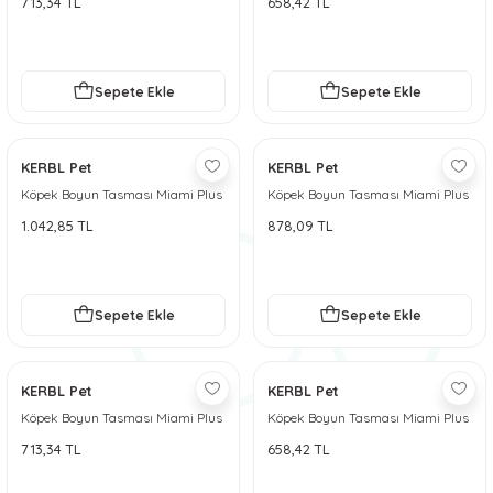
713,34 TL
658,42 TL
 ve Soğutucu Matlar
ünleri
ünleri
Sepete Ekle
Sepete Ekle
e Aksesuarları
KERBL Pet
KERBL Pet
Köpek Boyun Tasması Miami Plus
Köpek Boyun Tasması Miami Plus
53 - 61 cm - Kırmızı
45 - 53 cm - Kırmızı
1.042,85 TL
878,09 TL
Sepete Ekle
Sepete Ekle
KERBL Pet
KERBL Pet
Köpek Boyun Tasması Miami Plus
Köpek Boyun Tasması Miami Plus
38 - 46 cm - Kırmızı
33 - 39 cm - Kırmızı
713,34 TL
658,42 TL