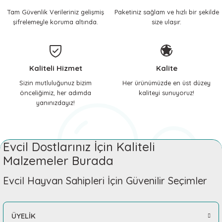
Tam Güvenlik Verileriniz gelişmiş
Paketiniz sağlam ve hızlı bir şekilde
 ve Soğutucu Matlar
ünleri
şifrelemeyle koruma altında.
size ulaşır.
ünleri
e Aksesuarları
Kaliteli Hizmet
Kalite
Sizin mutluluğunuz bizim
Her ürünümüzde en üst düzey
önceliğimiz, her adımda
kaliteyi sunuyoruz!
yanınızdayız!
Evcil Dostlarınız İçin Kaliteli
Malzemeler Burada
Evcil Hayvan Sahipleri İçin Güvenilir Seçimler
ÜYELİK