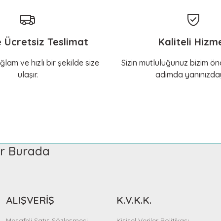
e Ücretsiz Teslimat
Kaliteli Hizm
ğlam ve hızlı bir şekilde size
Sizin mutluluğunuz bizim önc
ulaşır.
adımda yanınızday
ler Burada
ALIŞVERİŞ
K.V.K.K.
Mesafeli Satış Sözleşmesi
Kişisel Veriler Politikası