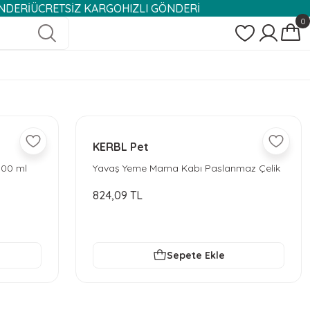
ÜCRETSİZ KARGO
HIZLI GÖNDERİ
0
KERBL Pet
500 ml
Yavaş Yeme Mama Kabı Paslanmaz Çelik
500 ml
824,09 TL
Sepete Ekle