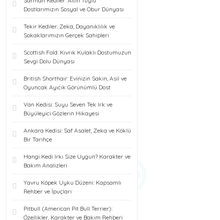
Sarman Kediler: Altın Tüylü
Dostlarımızın Sosyal ve Obur Dünyası
Tekir Kediler: Zeka, Dayanıklılık ve
Sokaklarımızın Gerçek Sahipleri
Scottish Fold: Kıvrık Kulaklı Dostumuzun
Sevgi Dolu Dünyası
British Shorthair: Evinizin Sakin, Asil ve
Oyuncak Ayıcık Görünümlü Dost
Van Kedisi: Suyu Seven Tek Irk ve
Büyüleyici Gözlerin Hikayesi
Ankara Kedisi: Saf Asalet, Zeka ve Köklü
Bir Tarihçe
Hangi Kedi Irkı Size Uygun? Karakter ve
Bakım Analizleri
Yavru Köpek Uyku Düzeni: Kapsamlı
Rehber ve İpuçları
Pitbull (American Pit Bull Terrier):
Özellikler, Karakter ve Bakım Rehberi