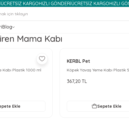
TSİZ KARGO
HIZLI GÖNDERİ
ÜCRETSİZ KARGO
HIZLI GÖNDERİ
i
Blog
iren Mama Kabı
KERBL Pet
 Kabı Plastik 1000 ml
Köpek Yavaş Yeme Kabı Plastik 
367,20 TL
epete Ekle
Sepete Ekle