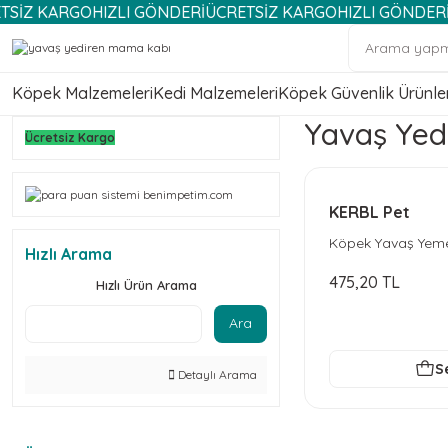
KARGO
HIZLI GÖNDERİ
ÜCRETSİZ KARGO
HIZLI GÖNDERİ
ÜCRE
Köpek Malzemeleri
Kedi Malzemeleri
Köpek Güvenlik Ürünler
Yavaş Yed
Ücretsiz Kargo
KERBL Pet
Köpek Yavaş Yeme
Hızlı Arama
475,20 TL
Hızlı Ürün Arama
Ara
S
Detaylı Arama