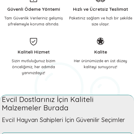
 ve Soğutucu Matlar
ünleri
Güvenli Ödeme Yöntemi
Hızlı ve Ücretsiz Teslimat
Tam Güvenlik Verileriniz gelişmiş
Paketiniz sağlam ve hızlı bir şekilde
ünleri
şifrelemeyle koruma altında.
size ulaşır.
e Aksesuarları
Kaliteli Hizmet
Kalite
Sizin mutluluğunuz bizim
Her ürünümüzde en üst düzey
önceliğimiz, her adımda
kaliteyi sunuyoruz!
yanınızdayız!
Evcil Dostlarınız İçin Kaliteli
Malzemeler Burada
Evcil Hayvan Sahipleri İçin Güvenilir Seçimler