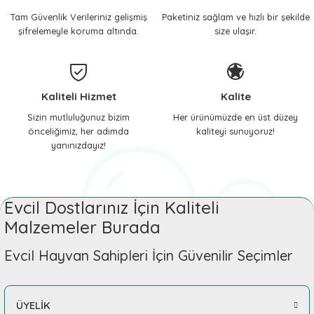
Tam Güvenlik Verileriniz gelişmiş
Paketiniz sağlam ve hızlı bir şekilde
 ve Soğutucu Matlar
ünleri
şifrelemeyle koruma altında.
size ulaşır.
ünleri
e Aksesuarları
Kaliteli Hizmet
Kalite
Sizin mutluluğunuz bizim
Her ürünümüzde en üst düzey
önceliğimiz, her adımda
kaliteyi sunuyoruz!
yanınızdayız!
Evcil Dostlarınız İçin Kaliteli
Malzemeler Burada
Evcil Hayvan Sahipleri İçin Güvenilir Seçimler
ÜYELİK