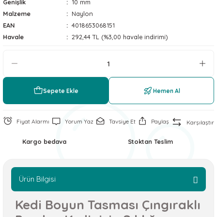
Genişlik
10 mm
 ve Soğutucu Matlar
ünleri
Malzeme
Naylon
EAN
4018653068151
ünleri
Havale
292,44 TL (%3,00 havale indirimi)
e Aksesuarları
Sepete Ekle
Hemen Al
Fiyat Alarmı
Yorum Yaz
Tavsiye Et
Paylaş
Karşılaştır
Kargo bedava
Stoktan Teslim
Ürün Bilgisi
Kedi Boyun Tasması Çıngıraklı