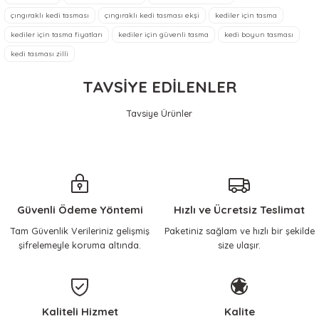
çıngıraklı kedi tasması
çıngıraklı kedi tasması ekşi
kediler için tasma
Ürün bilgilerinde hatalar bulunuyor.
Ürün satmaktan ziyade, sorun
çözmeye odaklı Tolga beye
kediler için tasma fiyatları
kediler için güvenli tasma
kedi boyun tasması
Ürün fiyatı diğer sitelerden daha pahalı.
teşekkür ediyorum.
kedi tasması zilli
Bu ürüne benzer farklı alternatifler olmalı.
İtinalı ambalajlama ve hızlı
kagolama.
TAVSİYE EDİLENLER
Ön denemede ürün gayet
güzel çalışıyor.
Tavsiye Ürünler
ilhami yılmaz | 18/04/2026
KERBL Pet
KERBL Pet
Gönder
Kedi Tasması Kırmızı
Kedi Tasması, Çıngıraklı ve lastikli
Sorun yaşamadan
halledebildim.
301,48 TL
285,01 TL
Güvenli Ödeme Yöntemi
ilhami yılmaz | 17/04/2026
Hızlı ve Ücretsiz Teslimat
Tam Güvenlik Verileriniz gelişmiş
Paketiniz sağlam ve hızlı bir şekilde
Sepete Ekle
Sepete Ekle
şifrelemeyle koruma altında.
size ulaşır.
Çok memnunum, her
ihtiyacımda mutlaka buraya
geliyorum, içim rahat
KERBL Pet
çocuklarıma güvenle alışveriş
Kedi Boyun Tasması CoolCats Pembe
yapıyorum.
Kaliteli Hizmet
Kalite