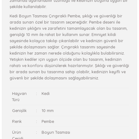
zamanda ayarlanabilir uzunluğu ile kedinizin boyuna uygun bir
şekilde kullanılabilir.
Kedi Boyun Tasması Çıngıraklı Pembe, şıklığı ve güvenliği bir
arada sunan özel bir tasarım seçeneğidir. Pembe deseni ile
kedinizin şıklığını ve zarafetini tamamlayacak olan bu tasarım,
genişliği 10 mm ile rahat bir kullanım sunar. Emniyet kilidi
sayesinde kolayca takılıp çıkarılabilir ve kedinizin güvenli bir
şekilde dolaşmasını sağlar. Çıngıraklı tasarımı sayesinde
kedinizin her zaman nerede olduğunu kolaylıkla bulabilirsiniz.
Yetişkin kediler için uygun ölçüde olan bu tasarım, kedinizin
rahatı ve konforu düşünülerek hazırlanmıştır. Şıklığı ve güvenliği
bir arada sunan bu tasarıma sahip olabilir, kedinizin keyifli ve
güvenli bir şekilde dolaşmasını sağlayabilirsiniz.
Hayvan
:
Kedi
Türü
Genişlik
:
10 mm
Renk
:
Pembe
Ürün
:
Boyun Tasması
Çeşidi