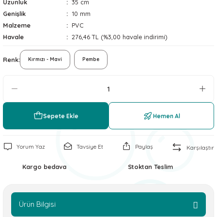
Uzunluk
35 cm
 ve Soğutucu Matlar
ünleri
Genişlik
10 mm
Malzeme
PVC
ünleri
Havale
276,46 TL (%3,00 havale indirimi)
e Aksesuarları
Renk
Kırmızı - Mavi
Pembe
Sepete Ekle
Hemen Al
Yorum Yaz
Tavsiye Et
Paylaş
Karşılaştır
Kargo bedava
Stoktan Teslim
Ürün Bilgisi