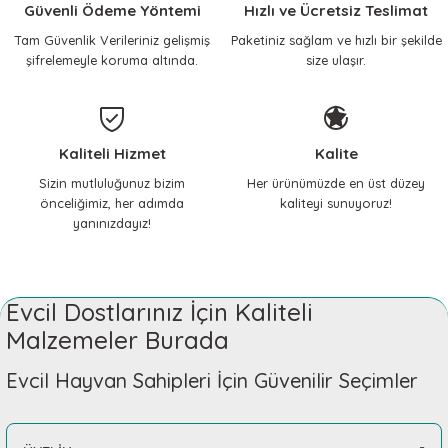
Sorun yaşamadan
Güvenli Ödeme Yöntemi
Hızlı ve Ücretsiz Teslimat
halledebildim.
Tam Güvenlik Verileriniz gelişmiş
Paketiniz sağlam ve hızlı bir şekilde
Sepete Ekle
Sepete Ekle
şifrelemeyle koruma altında.
size ulaşır.
ilhami yılmaz | 17/04/2026
KERBL Pet
Çok memnunum, her
ihtiyacımda mutlaka buraya
Kedi Boyun Tasması CoolCats Pembe
Kaliteli Hizmet
Kalite
geliyorum, içim rahat
328,86 TL
çocuklarıma güvenle alışveriş
Sizin mutluluğunuz bizim
Her ürünümüzde en üst düzey
yapıyorum.
önceliğimiz, her adımda
kaliteyi sunuyoruz!
yanınızdayız!
Nilay Yılmaz | 14/02/2026
Sepete Ekle
Teşekkürler
KERBL Pet
Evcil Dostlarınız İçin Kaliteli
Gizem Özpınar | 18/11/2025
Zilli Kedi Tasması Lastikli ve Çıngıraklı
Malzemeler Burada
334,42 TL
Teşekkürler
Evcil Hayvan Sahipleri İçin Güvenilir Seçimler
Gizem Özpınar | 18/11/2025
Sepete Ekle