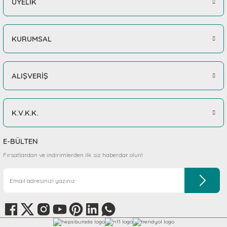
ÜYELİK
Çok İYİ
KERBL Pet
KERBL Pet
Gizem Özpınar | 18/11/2025
Kedi Boyun Tasması Gökkuşağı Desenli
Kedi Tasması Şık Taşlı
KURUMSAL
334,42 TL
224,05 TL
10 üzerinden 10
Nil Arya Tuğcu | 18/11/2025
ALIŞVERİŞ
Sepete Ekle
Stokta Yok
Teşekkürler
K.V.K.K.
Sevinç Kosovalı | 18/11/2025
E-BÜLTEN
Teşekkürler
Fırsatlardan ve indirimlerden ilk siz haberdar olun!
Hilal Kaya | 18/11/2025
Deneyimini Paylaş
Diğer yorumları göster