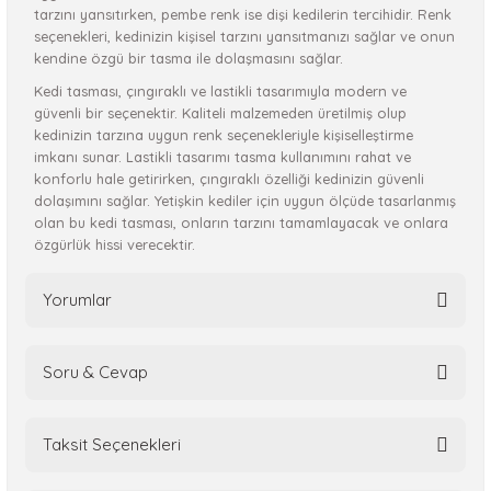
tarzını yansıtırken, pembe renk ise dişi kedilerin tercihidir. Renk
seçenekleri, kedinizin kişisel tarzını yansıtmanızı sağlar ve onun
kendine özgü bir tasma ile dolaşmasını sağlar.
Kedi tasması, çıngıraklı ve lastikli tasarımıyla modern ve
güvenli bir seçenektir. Kaliteli malzemeden üretilmiş olup
kedinizin tarzına uygun renk seçenekleriyle kişiselleştirme
imkanı sunar. Lastikli tasarımı tasma kullanımını rahat ve
konforlu hale getirirken, çıngıraklı özelliği kedinizin güvenli
dolaşımını sağlar. Yetişkin kediler için uygun ölçüde tasarlanmış
olan bu kedi tasması, onların tarzını tamamlayacak ve onlara
özgürlük hissi verecektir.
Yorumlar
Soru & Cevap
Bu ürüne ilk yorumu siz yapın!
Taksit Seçenekleri
Yorum Yaz
Ürün hakkında henüz soru sorulmamış.