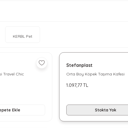
KERBL Pet
Stefanplast
i Travel Chic
Orta Boy Köpek Taşıma Kafesi
Expedition
1.097,77 TL
epete Ekle
Stokta Yok