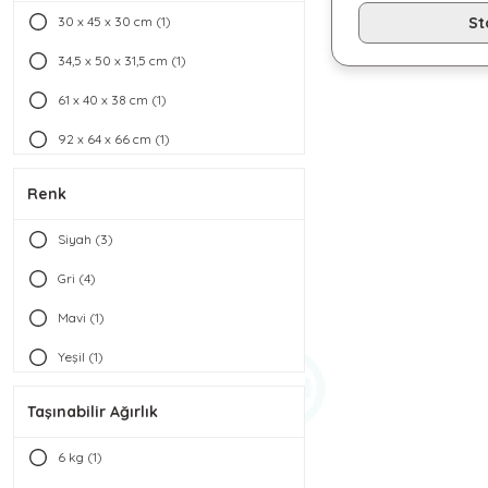
30 x 45 x 30 cm (1)
St
Araç (4)
34,5 x 50 x 31,5 cm (1)
61 x 40 x 38 cm (1)
92 x 64 x 66 cm (1)
116 x 116 x 61 cm (1)
Renk
Siyah (3)
Gri (4)
Mavi (1)
Yeşil (1)
Turuncu (1)
Taşınabilir Ağırlık
6 kg (1)