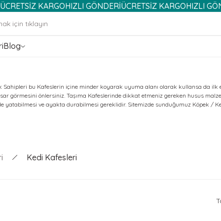
SİZ KARGO
HIZLI GÖNDERİ
ÜCRETSİZ KARGO
HIZLI GÖNDERİ
Ü
i
Blog
ek Sahipleri bu Kafeslerin içine minder koyarak uyuma alanı olarak kullansa da ilk
hasar görmesini önlersiniz. Taşıma Kafeslerinde dikkat etmeniz gereken husus mal
e yatabilmesi ve ayakta durabilmesi gereklidir. Sitemizde sunduğumuz Köpek / Ked
i
Kedi Kafesleri
T