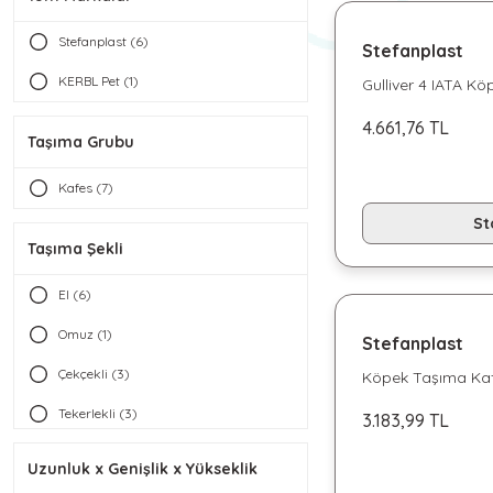
Stefanplast (6)
Stefanplast
KERBL Pet (1)
Gulliver 4 IATA K
4.661,76 TL
Taşıma Grubu
Kafes (7)
St
Taşıma Şekli
El (6)
Omuz (1)
Stefanplast
Çekçekli (3)
Köpek Taşıma Kafe
3
Tekerlekli (3)
3.183,99 TL
Sabit (3)
Uzunluk x Genişlik x Yükseklik
Kurulabilir (3)