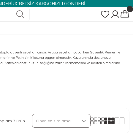
CRETSİZ KARGO
HIZLI GÖNDERİ
 etapta güvenli seyehat içindir. Araba seyehati yaparken Güvenlik Kemerine
zemenin ve Petinizin kilosuna uygun olmasıdır. Kaza anında dostunuzu
i Kafesleri dostunuzun sağlığına zarar vermemesini ve kaliteli olmalarına
oplam 7 ürün