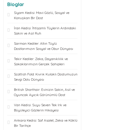
Bloglar
Siyam Kedisi: Mavi Gözlü, Sosyal ve
Konuşkan Bir Dost
İran Kedisi: İhtişamlı Tüylerin Ardındaki
Sakin ve Asil Ruh
Sarman Kediler: Altın Tüylü
Dostlarımızın Sosyal ve Obur Dünyası
Tekir Kediler: Zeka, Dayanıklılık ve
Sokaklarımızın Gerçek Sahipleri
Scottish Fold: Kıvrık Kulaklı Dostumuzun
Sevgi Dolu Dünyası
British Shorthair: Evinizin Sakin, Asil ve
Oyuncak Ayıcık Görünümlü Dost
Van Kedisi: Suyu Seven Tek Irk ve
Büyüleyici Gözlerin Hikayesi
Ankara Kedisi: Saf Asalet, Zeka ve Köklü
Bir Tarihçe