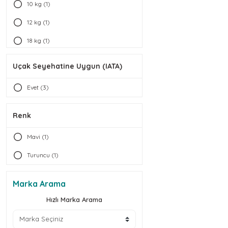
10 kg (1)
12 kg (1)
18 kg (1)
40 kg (1)
Uçak Seyehatine Uygun (IATA)
Evet (3)
Renk
Mavi (1)
Turuncu (1)
Marka Arama
Hızlı Marka Arama