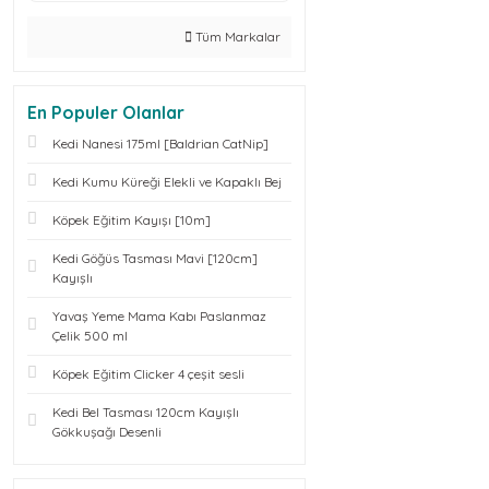
Tüm Markalar
En Populer Olanlar
Kedi Nanesi 175ml [Baldrian CatNip]
Kedi Kumu Küreği Elekli ve Kapaklı Bej
Köpek Eğitim Kayışı [10m]
Kedi Göğüs Tasması Mavi [120cm]
Kayışlı
Yavaş Yeme Mama Kabı Paslanmaz
Çelik 500 ml
Köpek Eğitim Clicker 4 çeşit sesli
Kedi Bel Tasması 120cm Kayışlı
Gökkuşağı Desenli