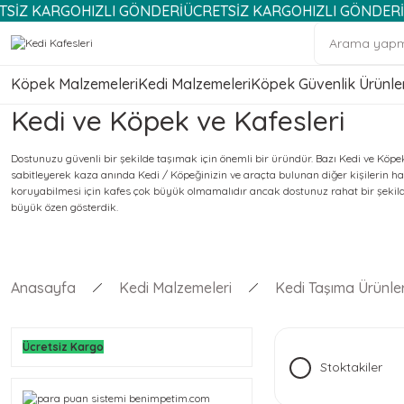
KARGO
HIZLI GÖNDERİ
ÜCRETSİZ KARGO
HIZLI GÖNDERİ
ÜCRET
Köpek Malzemeleri
Kedi Malzemeleri
Köpek Güvenlik Ürünler
Kedi ve Köpek ve Kafesleri
Dostunuzu güvenli bir şekilde taşımak için önemli bir üründür. Bazı Kedi ve Köp
sabitleyerek kaza anında Kedi / Köpeğinizin ve araçta bulunan diğer kişilerin 
koruyabilmesi için kafes çok büyük olmamalıdır ancak dostunuz rahat bir şekild
büyük özen gösterdik.
Anasayfa
Kedi Malzemeleri
Kedi Taşıma Ürünler
Ücretsiz Kargo
Stoktakiler