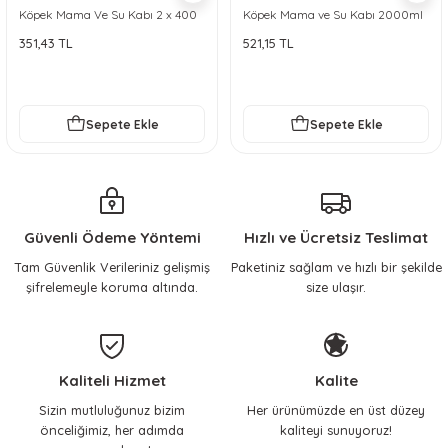
Köpek Mama Ve Su Kabı 2 x 400
Köpek Mama ve Su Kabı 2000ml
ml
351,43 TL
521,15 TL
Sepete Ekle
Sepete Ekle
Güvenli Ödeme Yöntemi
Hızlı ve Ücretsiz Teslimat
Tam Güvenlik Verileriniz gelişmiş
Paketiniz sağlam ve hızlı bir şekilde
şifrelemeyle koruma altında.
size ulaşır.
Kaliteli Hizmet
Kalite
Sizin mutluluğunuz bizim
Her ürünümüzde en üst düzey
önceliğimiz, her adımda
kaliteyi sunuyoruz!