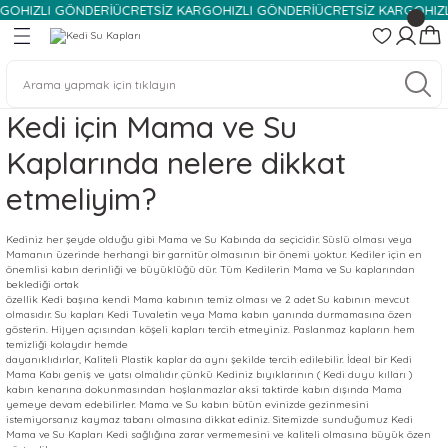
O
HIZLI GÖNDERİ
ÜCRETSİZ KARGO
HIZLI GÖNDERİ
ÜCRETSİZ KARGO
HIZLI
Geri Dön
Geri Dön
Geri Dön
emeleri
eleri
Köpek Mama Kabı ve Su Kabı
Köpek Tasmaları, Kayış ve Ağı
Köpek Şampuanı ve Temizlik Ü
Köpek Taşıma Ürünleri
Kedi Mama ve Su Kapları
Kedi Tasması
Kedi Tuvalet ve Temizlik Ürünl
Kedi Taşıma Ürünleri
Kedi için Mama ve Su
bı ve Su Kabı
u Kapları
Köpek Mama Kabı
Köpek Ağızlığı
Köpek Tuvaleti
Köpek Korumalık Seyahat Güvenliği
Kedi Su Kapları
Kedi Boyun Tasması
Kedi Temizlik Ürünleri
Kedi Kafesleri
Kaplarında nelere dikkat
arı
rı
hberi: Özellikler, Karakter ve Bakım
Köpek Su Kabı
Köpek Boyun Tasması
Köpek Kafesi
Kedi Mama Kapları
Kedi Göğüs Tasması
Kedi Tuvaletleri
Kedi Taşıma Çantaları
etmeliyim?
, Kayış ve Ağızlığı
 Tahtaları
Köpek Mama ve Su Otomatları
Köpek Göğüs Tasması
Köpek Taşıma Çantaları
Kedi Mama ve Su Otomatları
Kediniz her şeyde olduğu gibi Mama ve Su Kabında da seçicidir. Süslü olması veya
Mamanın üzerinde herhangi bir garnitür olmasının bir önemi yoktur. Kediler için en
önemlisi kabın derinliği ve büyüklüğü dür. Tüm Kedilerin Mama ve Su kaplarından
 ve Temizlik Ürünleri
Köpek İz Takip ve Eğitim Kayışları
beklediği ortak
özellik Kedi başına kendi Mama kabının temiz olması ve 2 adet Su kabının mevcut
olmasıdır. Su kapları Kedi Tuvaletin veya Mama kabın yanında durmamasına özen
 Bakım Ürünleri
 Temizlik Ürünleri
gösterin. Hijyen açısından köşeli kapları tercih etmeyiniz. Paslanmaz kapların hem
temizliği kolaydır hemde
dayanıklıdırlar, Kaliteli Plastik kaplar da aynı şekilde tercih edilebilir. İdeal bir Kedi
emeleri
Bakım Ürünleri
Mama Kabı geniş ve yatsı olmalıdır çünkü Kediniz bıyıklarının ( Kedi duyu kılları )
kabın kenarına dokunmasından hoşlanmazlar aksi taktirde kabın dışında Mama
yemeye devam edebilirler. Mama ve Su kabın bütün evinizde gezinmesini
istemiyorsanız kaymaz tabanı olmasına dikkat ediniz. Sitemizde sunduğumuz Kedi
rünleri
ri
Mama ve Su Kapları Kedi sağlığına zarar vermemesini ve kaliteli olmasına büyük özen