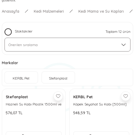
gösterdik.
 ve Soğutucu Matlar
ünleri
Anasayfa
Kedi Malzemeleri
Kedi Mama ve Su Kapları
ünleri
Stoktakiler
Toplam 12 ürün
e Aksesuarları
Markalar
KERBL Pet
Stefanplast
Stefanplast
KERBL Pet
Hazneli Su Kabı Plastik 1500ml ve
Köpek Seyahat Su Kabı [500ml]
3500ml
576,07 TL
548,59 TL