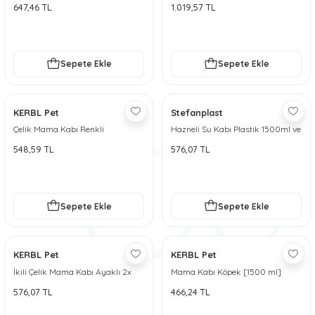
64oz
450 ml]
647,46 TL
1.019,57 TL
 ve Soğutucu Matlar
ünleri
ünleri
Sepete Ekle
Sepete Ekle
e Aksesuarları
KERBL Pet
Stefanplast
Çelik Mama Kabı Renkli
Hazneli Su Kabı Plastik 1500ml ve
3500ml
548,59 TL
576,07 TL
Sepete Ekle
Sepete Ekle
KERBL Pet
KERBL Pet
İkili Çelik Mama Kabı Ayaklı 2x
Mama Kabı Köpek [1500 ml]
450 ml
576,07 TL
466,24 TL