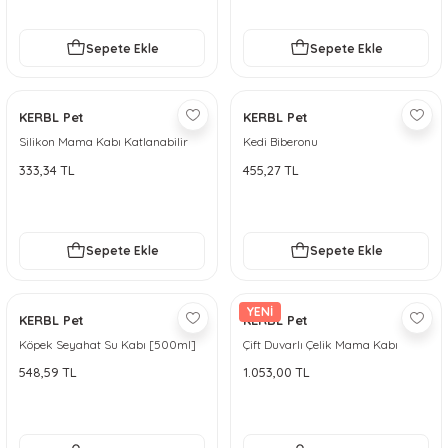
Sepete Ekle
Sepete Ekle
KERBL Pet
KERBL Pet
Silikon Mama Kabı Katlanabilir
Kedi Biberonu
[500ml, 1000ml]
333,34 TL
455,27 TL
Sepete Ekle
Sepete Ekle
YENİ
KERBL Pet
KERBL Pet
Köpek Seyahat Su Kabı [500ml]
Çift Duvarlı Çelik Mama Kabı
900ml Lüks – Golden Serisi
548,59 TL
1.053,00 TL