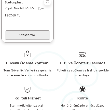
Stefanplast
 ve Soğutucu Matlar
ünleri
Köpek Tuvaleti 40x60cm [yavru
ve engelli hayvan eğitimi için]
1.207,60 TL
ünleri
e Aksesuarları
Stokta Yok
Güvenli Ödeme Yöntemi
Hızlı ve Ücretsiz Teslimat
Tam Güvenlik Verileriniz gelişmiş
Paketiniz sağlam ve hızlı bir şekilde
şifrelemeyle koruma altında.
size ulaşır.
Kaliteli Hizmet
Kalite
Sizin mutluluğunuz bizim
Her ürünümüzde en üst düzey