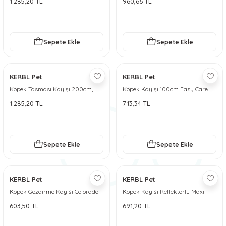
1.285,20 TL
960,66 TL
 ve Soğutucu Matlar
ünleri
ünleri
Sepete Ekle
Sepete Ekle
e Aksesuarları
KERBL Pet
KERBL Pet
Köpek Tasması Kayışı 200cm,
Köpek Kayışı 100cm Easy Care
25mm, Kırmızı, Miami Plus
1.285,20 TL
713,34 TL
Sepete Ekle
Sepete Ekle
KERBL Pet
KERBL Pet
Köpek Gezdirme Kayışı Colorado
Köpek Kayışı Reflektörlü Maxi
Fuşya 120cm x 20mm
Safe [Gri-Siyah] 100 cm
603,50 TL
691,20 TL