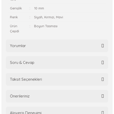
Genişlik
:
10 mm
Renk
:
Siyah, Kırmızı, Mavi
Ürün
:
Boyun Tasması
Çeşidi
Yorumlar
Soru & Cevap
Bu ürüne ilk yorumu siz yapın!
Taksit Seçenekleri
Yorum Yaz
Ürün hakkında henüz soru sorulmamış.
Önerileriniz
Soru Sor
Bu ürünün fiyat bilgisi, resim, ürün açıklamalarında ve diğer
Alışveriş Deneyimi
konularda yetersiz gördüğünüz noktaları öneri formunu