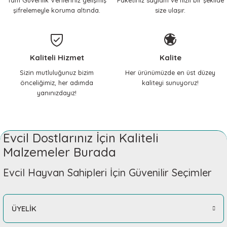
Tam Güvenlik Verileriniz gelişmiş
Paketiniz sağlam ve hızlı bir şekilde
Sepete Ekle
Sepete Ekle
şifrelemeyle koruma altında.
size ulaşır.
Çok memnunum, her
ihtiyacımda mutlaka buraya
geliyorum, içim rahat
KERBL Pet
çocuklarıma güvenle alışveriş
Kedi Tasması, Çıngıraklı ve lastikli
yapıyorum.
Kaliteli Hizmet
Kalite
285,01 TL
Nilay Yılmaz | 14/02/2026
Sizin mutluluğunuz bizim
Her ürünümüzde en üst düzey
önceliğimiz, her adımda
kaliteyi sunuyoruz!
yanınızdayız!
Teşekkürler
Sepete Ekle
Gizem Özpınar | 18/11/2025
KERBL Pet
Evcil Dostlarınız İçin Kaliteli
Teşekkürler
Kedi Boyun Tasması CoolCats Pembe
Malzemeler Burada
Gizem Özpınar | 18/11/2025
328,86 TL
Evcil Hayvan Sahipleri İçin Güvenilir Seçimler
Çok İYİ
Sepete Ekle
Gizem Özpınar | 18/11/2025
ÜYELİK