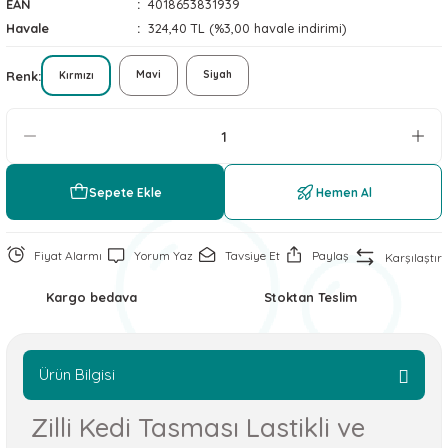
EAN
4018653831939
 ve Soğutucu Matlar
ünleri
Havale
324,40 TL (%3,00 havale indirimi)
ünleri
Renk
Mavi
Siyah
Kırmızı
e Aksesuarları
Sepete Ekle
Hemen Al
Fiyat Alarmı
Yorum Yaz
Tavsiye Et
Paylaş
Karşılaştır
Kargo bedava
Stoktan Teslim
Ürün Bilgisi
Zilli Kedi Tasması Lastikli ve