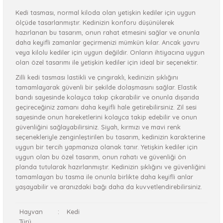
Kedi tasması, normal kiloda olan yetişkin kediler için uygun
ölçüde tasarlanmıştır. Kedinizin konforu düşünülerek
hazırlanan bu tasarım, onun rahat etmesini sağlar ve onunla
daha keyifli zamanlar geçirmenizi mümkün kılar. Ancak yavru
veya kilolu kediler için uygun değildir. Onların ihtiyacına uygun
olan özel tasarımı ile yetişkin kediler için ideal bir seçenektir.
Zilli kedi tasması lastikli ve çıngıraklı, kedinizin şıklığını
tamamlayarak güvenli bir şekilde dolaşmasını sağlar. Elastik
bandı sayesinde kolayca takıp çıkarabilir ve onunla dışarıda
geçireceğiniz zamanı daha keyifli hale getirebilirsiniz. Zil sesi
sayesinde onun hareketlerini kolayca takip edebilir ve onun
güvenliğini sağlayabilirsiniz. Siyah, kırmızı ve mavi renk
seçenekleriyle zenginleştirilen bu tasarım, kedinizin karakterine
uygun bir tercih yapmanıza olanak tanır. Yetişkin kediler için
uygun olan bu özel tasarım, onun rahatı ve güvenliği ön
planda tutularak hazırlanmıştır. Kedinizin şıklığını ve güvenliğini
tamamlayan bu tasma ile onunla birlikte daha keyifli anlar
yaşayabilir ve aranızdaki bağı daha da kuvvetlendirebilirsiniz.
Hayvan
:
Kedi
Türü