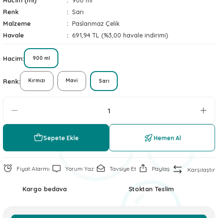
Hacim (ml)
900 ml
 ve Soğutucu Matlar
ünleri
Renk
Sarı
Malzeme
Paslanmaz Çelik
Havale
691,94 TL (%3,00 havale indirimi)
ünleri
Hacim
900 ml
e Aksesuarları
Renk
Kırmızı
Mavi
Sarı
Sepete Ekle
Hemen Al
Fiyat Alarmı
Yorum Yaz
Tavsiye Et
Paylaş
Karşılaştır
Kargo bedava
Stoktan Teslim