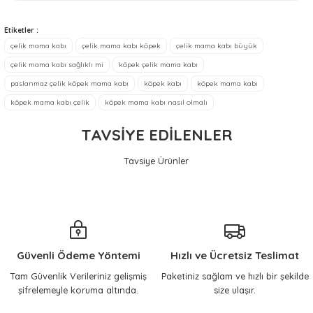
memnun kaldım
Ürün resmi kalitesiz, bozuk veya görüntülenemiyor.
Etiketler :
Sebahat Ünlü | 20/07/2026
Ürün açıklamasında eksik bilgiler bulunuyor.
çelik mama kabı
çelik mama kabı köpek
çelik mama kabı büyük
çelik mama kabı sağlıklı mi
köpek çelik mama kabı
Ürün bilgilerinde hatalar bulunuyor.
Ürün satmaktan ziyade, sorun
çözmeye odaklı Tolga beye
paslanmaz çelik köpek mama kabı
köpek kabı
köpek mama kabı
Ürün fiyatı diğer sitelerden daha pahalı.
teşekkür ediyorum.
köpek mama kabı çelik
köpek mama kabı nasıl olmalı
Bu ürüne benzer farklı alternatifler olmalı.
İtinalı ambalajlama ve hızlı
kagolama.
TAVSİYE EDİLENLER
Ön denemede ürün gayet
güzel çalışıyor.
Tavsiye Ürünler
ilhami yılmaz | 18/04/2026
KERBL Pet
Gönder
İkili Çelik Mama Kabı [2 x 200 ml]
Sorun yaşamadan
halledebildim.
867,13 TL
Güvenli Ödeme Yöntemi
ilhami yılmaz | 17/04/2026
Hızlı ve Ücretsiz Teslimat
Tam Güvenlik Verileriniz gelişmiş
Paketiniz sağlam ve hızlı bir şekilde
Sepete Ekle
şifrelemeyle koruma altında.
size ulaşır.
Çok memnunum, her
ihtiyacımda mutlaka buraya