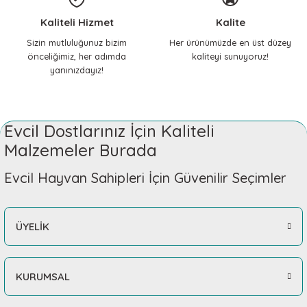
Kedi Tasması, Çıngıraklı ve lastikli
Kaliteli Hizmet
Kalite
ilhami yılmaz | 17/04/2026
285,01 TL
Sizin mutluluğunuz bizim
Her ürünümüzde en üst düzey
önceliğimiz, her adımda
kaliteyi sunuyoruz!
Çok memnunum, her
yanınızdayız!
ihtiyacımda mutlaka buraya
Sepete Ekle
geliyorum, içim rahat
çocuklarıma güvenle alışveriş
yapıyorum.
KERBL Pet
Evcil Dostlarınız İçin Kaliteli
Nilay Yılmaz | 14/02/2026
Kedi Boyun Tasması CoolCats Pembe
Malzemeler Burada
328,86 TL
Evcil Hayvan Sahipleri İçin Güvenilir Seçimler
Teşekkürler
Gizem Özpınar | 18/11/2025
Sepete Ekle
ÜYELİK
Teşekkürler
KERBL Pet
Gizem Özpınar | 18/11/2025
Zilli Kedi Tasması Lastikli ve Çıngıraklı
KURUMSAL
334,42 TL
Çok İYİ