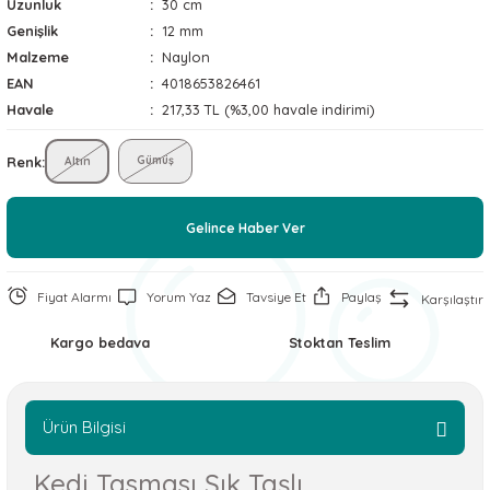
Uzunluk
30 cm
 ve Soğutucu Matlar
ünleri
Genişlik
12 mm
Malzeme
Naylon
ünleri
EAN
4018653826461
Havale
217,33 TL (%3,00 havale indirimi)
e Aksesuarları
Renk
Gümüş
Altın
Gelince Haber Ver
Fiyat Alarmı
Yorum Yaz
Tavsiye Et
Paylaş
Karşılaştır
Kargo bedava
Stoktan Teslim
Ürün Bilgisi
Kedi Tasması Şık Taşlı