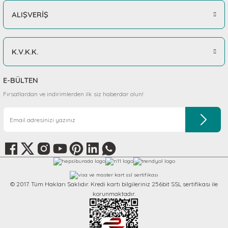
Gizem Özpınar | 18/11/2025
ALIŞVERİŞ
Sepete Ekle
10 üzerinden 10
K.V.K.K.
Nil Arya Tuğcu | 18/11/2025
KERBL Pet
Kedi Boyun Tasması Gökkuşağı Desenli
E-BÜLTEN
Teşekkürler
334,42 TL
Fırsatlardan ve indirimlerden ilk siz haberdar olun!
Sevinç Kosovalı | 18/11/2025
Sepete Ekle
Teşekkürler
Hilal Kaya | 18/11/2025
Deneyimini Paylaş
Diğer yorumları göster
© 2017. Tüm Hakları Saklıdır. Kredi kartı bilgileriniz 256bit SSL sertifikası ile
korunmaktadır.