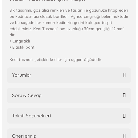
Şık tasarımı, göz alıcı renkleri ve taşları ile gözünüze hitap eden
bu kedi tasması elastik bantlıdır. Ayrıca çıngırağı bulunmaktadır
ve bu sayede her zaman kedinizin yerini kolayca tespit
edebilirsiniz. Kedi Tasması' nın uzunluğu 30cm genişliği 12 mm’
dir.
• Çıngıraklı
• Elastik bantlı
Kedi tasması yetişkin kediler için uygun ölçüdedir.
Yorumlar
Soru & Cevap
Bu ürüne ilk yorumu siz yapın!
Taksit Seçenekleri
Yorum Yaz
Ürün hakkında henüz soru sorulmamış.
Önerileriniz