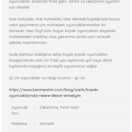
oyuncakları arasında fırlat getir, ısırma ve çekiştirme oyunları
için idealdir.
İster bahçede, ister kumsalda, ister denizde köpeğinizle hoşça
vakit geçirmeniz için muhteşem oyuncaklarımızdan bir
tanesidir. Neo ToyFastic büyük köpek oyuncakları dayanıklı
malzemeden üretilmiş olup yıpranma süresi uzun sürecek
şekilde tasarlanmıştır.
Suda batmaz özelliğine sahip büyük köpek oyuncakları
kategorisinde olan bu frizbi yaz aylarında göl veya deniz
kıyılarında köpeğiniz ile keyifli oynamanızı sağlar.
22 cm çapındadır ve rengi turuncu - gri dir.
https://www.benimpetim.com/blog/icerik/kopek-
oyuncaklarinda-nelere-dikkat-etmeliyim
Oyuncak
:
Çekiştirme, Fırlat Getir
Türü
Malzeme
:
Sentetik