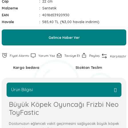
Çap
22 cm
 ve Soğutucu Matlar
ünleri
Malzeme
Sentetik
EAN
4018653920930
ünleri
Havale
585,40 TL (%3,00 havale indirimi)
e Aksesuarları
Gelince Haber Ver
Fiyat Alarmı
Yorum Yaz
Tavsiye Et
Paylaş
Karşılaştır
Kargo bedava
Stoktan Teslim
Ürün Bilgisi
Büyük Köpek Oyuncağı Frizbi Neo
ToyFastic
Dostunuzun eğlenceli vakit geçirmesini sağlıyacak büyük köpek