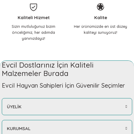
KERBL Pet
Çok memnunum, her
ihtiyacımda mutlaka buraya
Köpek Oyun Topu ToyFastic Termoplastik Kauçuk 6 cm
Kaliteli Hizmet
Kalite
geliyorum, içim rahat
448,20 TL
çocuklarıma güvenle alışveriş
Sizin mutluluğunuz bizim
Her ürünümüzde en üst düzey
yapıyorum.
önceliğimiz, her adımda
kaliteyi sunuyoruz!
yanınızdayız!
Nilay Yılmaz | 14/02/2026
Sepete Ekle
Teşekkürler
KERBL Pet
Evcil Dostlarınız İçin Kaliteli
Gizem Özpınar | 18/11/2025
Plastik Köpek Oyuncakları Öten Sopa
Malzemeler Burada
411,32 TL
Teşekkürler
Evcil Hayvan Sahipleri İçin Güvenilir Seçimler
Gizem Özpınar | 18/11/2025
Sepete Ekle
ÜYELİK
Çok İYİ
KERBL Pet
Gizem Özpınar | 18/11/2025
Köpekler için Oyuncak Dummy Neo ToyFastic
KURUMSAL