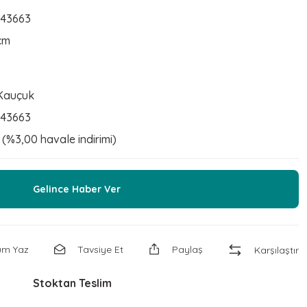
943663
 cm
 Kauçuk
943663
 (%3,00 havale indirimi)
Gelince Haber Ver
um Yaz
Tavsiye Et
Paylaş
Karşılaştır
Stoktan Teslim