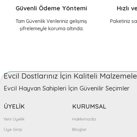
Çok memnunum, her ihtiyacımda mutlaka buraya geli
Güvenli Ödeme Yöntemi
Hızlı v
çocuklarıma güvenle alışveriş yapıyorum.
Sepete Ekle
Sepe
Tam Güvenlik Verileriniz gelişmiş
Paketiniz sa
Nilay Yılmaz | 14/02/2026
şifrelemeyle koruma altında.
KERBL Pet
KER
Teşekkürler
Köpekler için Oyuncak Dummy Neo ToyFastic
Köpe
Gizem Özpınar | 18/11/2025
548,59 TL
603,
Teşekkürler
Evcil Dostlarınız İçin Kaliteli Malzeme
Gizem Özpınar | 18/11/2025
Sepete Ekle
Evcil Hayvan Sahipleri İçin Güvenilir Seçimler
Çok İYİ
ÜYELİK
KURUMSAL
Gizem Özpınar | 18/11/2025
KERBL Pet
Yeni Üyelik
Hakkımızda
Köpek Oyuncak Kemik Termoplastik Kauçuk ToyFastic
10 üzerinden 10
Üye Girişi
Bloglar
521,69 TL