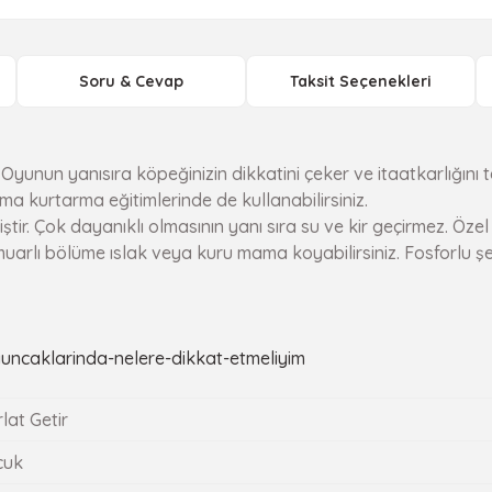
Soru & Cevap
Taksit Seçenekleri
yunun yanısıra köpeğinizin dikkatini çeker ve itaatkarlığını t
a kurtarma eğitimlerinde de kullanabilirsiniz.
ir. Çok dayanıklı olmasının yanı sıra su ve kir geçirmez. Öze
rmuarlı bölüme ıslak veya kuru mama koyabilirsiniz. Fosforlu ş
ncaklarinda-nelere-dikkat-etmeliyim
rlat Getir
çuk