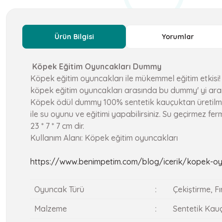
Ürün Bilgisi
Yorumlar
Köpek Eğitim Oyuncakları Dummy
Köpek eğitim oyuncakları ile mükemmel eğitim etkisi! O
köpek eğitim oyuncakları arasında bu dummy' yi aram
Köpek ödül dummy 100% sentetik kauçuktan üretilmişt
ile su oyunu ve eğitimi yapabilirsiniz. Su geçirmez fe
23 * 7 * 7 cm dir.
Kullanım Alanı: Köpek eğitim oyuncakları
https://www.benimpetim.com/blog/icerik/kopek-oyu
Oyuncak Türü
:
Çekiştirme, Fı
Malzeme
:
Sentetik Kau