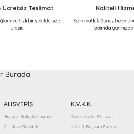
yorum, içim rahat
Gönder
e Ücretsiz Teslimat
Kaliteli Hizm
te Ekle
Sepete Ekle
ğlam ve hızlı bir şekilde size
Sizin mutluluğunuz bizim önc
ulaşır.
adımda yanınızday
BL Pet
KERBL Pet
k Diş Oyuncağı İpli Halka
Oyuncak Kemik İpli [30 cm]
50 TL
548,59 TL
ler Burada
Sepete Ekle
Sepete Ekle
ALIŞVERİŞ
K.V.K.K.
KERBL Pet
K
Mesafeli Satış Sözleşmesi
Kişisel Veriler Politikası
Köpek Çekiştirme Oyuncağı Boks Torbası ''Bite Me''
Ke
Gizlilik ve Güvenlik
K.V.K.K. Başvuru Formu
1.041,77 TL
7