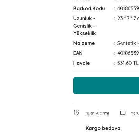
Barkod Kodu
4018653
Uzunluk -
23 * 7 * 7
Genişlik -
Yükseklik
Malzeme
Sentetik
EAN
4018653
Havale
531,60 TL
Fiyat Alarmı
Yor
Kargo bedava