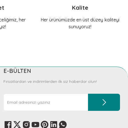
et
Kalite
eliğimiz, her
Her ürünümüzde en üst düzey kaliteyi
ız!
sunuyoruz!
KERBL Pet
Köpek Isırma Oyuncağı İpli Top
685,91 TL
E-BÜLTEN
Sepete Ekle
Fırsatlardan ve indirimlerden ilk siz haberdar olun!
ERBL Pet
mik Oyuncak ve İpli Toplar ToyFastic
65,50 TL