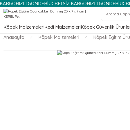
RGO
HIZLI GÖNDERİ
ÜCRETSİZ KARGO
HIZLI GÖNDERİ
ÜCRETSİ
Köpek Malzemeleri
Kedi Malzemeleri
Köpek Güvenlik Ürünler
Anasayfa
Köpek Malzemeleri
Köpek Eğitim Ürü