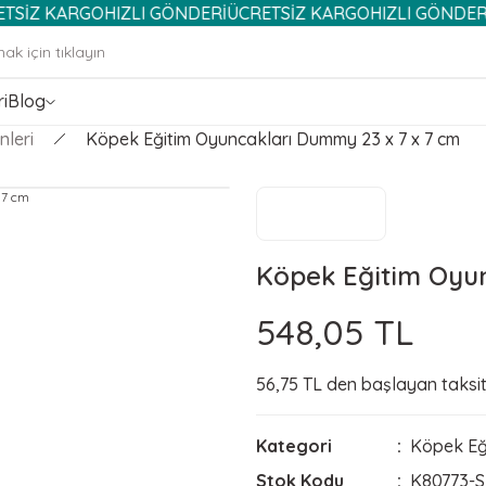
Z KARGO
HIZLI GÖNDERİ
ÜCRETSİZ KARGO
HIZLI GÖNDERİ
ÜC
i
Blog
nleri
Köpek Eğitim Oyuncakları Dummy 23 x 7 x 7 cm
Köpek Eğitim Oyu
548,05 TL
56,75 TL den başlayan taksitl
Kategori
Köpek Eği
Stok Kodu
K80773-S