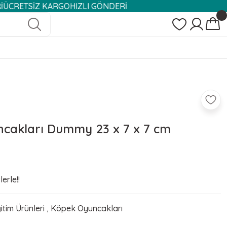
RETSİZ KARGO
HIZLI GÖNDERİ
ncakları Dummy 23 x 7 x 7 cm
erle!!
tim Ürünleri
,
Köpek Oyuncakları