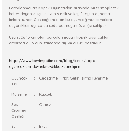
Parçalanmayan Köpek Oyuncakları arasında bu termoplastik
halter dayanıklılığı ile uzun sürelli ve keyifli oyun oynama
imkanı sunar. Çok sağlam olan bu oyuncağımız ısırmalara
dayanıklıdır ayrıca da suda batmayan özelliğe sahiptir.
Uzunluğu 15 cm olan parçalanmayan köpek oyuncakları
arasında olup aynı zamanda diş ve diş eti dostudur.
https://www.benimpetim.com/blog/icerik/kopek-
oyuncaklarinda-nelere-dikkat-etmeliyim
Oyuncak
:
Çekiştirme, Fırlat Getir, Isırma Kemirme
Türü
Malzeme
:
Kauçuk
Ses
:
Ötmez
Çıkarma
Özelliği
Su
:
Evet