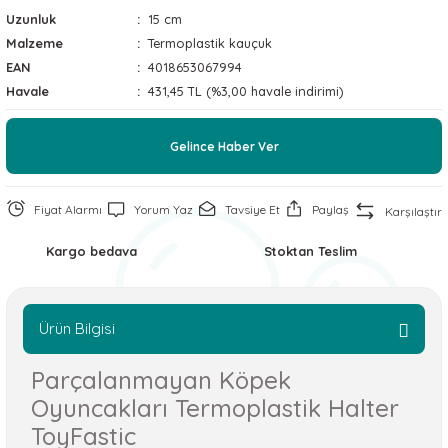
Uzunluk
15 cm
 ve Soğutucu Matlar
ünleri
Malzeme
Termoplastik kauçuk
EAN
4018653067994
ünleri
Havale
431,45 TL (%3,00 havale indirimi)
e Aksesuarları
Gelince Haber Ver
Fiyat Alarmı
Yorum Yaz
Tavsiye Et
Paylaş
Karşılaştır
Kargo bedava
Stoktan Teslim
Ürün Bilgisi
Parçalanmayan Köpek
Oyuncakları Termoplastik Halter
ToyFastic